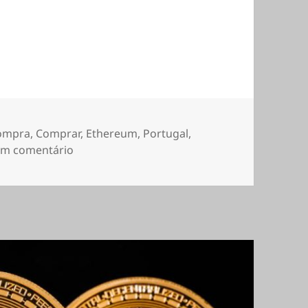
ompra
,
Comprar
,
Ethereum
,
Portugal
,
sobre Como comprar Bitcoin
um comentário