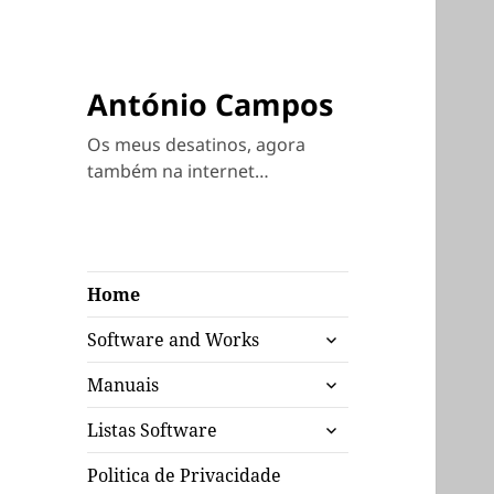
António Campos
Os meus desatinos, agora
também na internet…
Home
expandir
Software and Works
submenu
expandir
Manuais
submenu
expandir
Listas Software
submenu
Politica de Privacidade