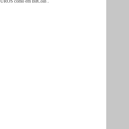
 em EUROS como em
BitCoin
.