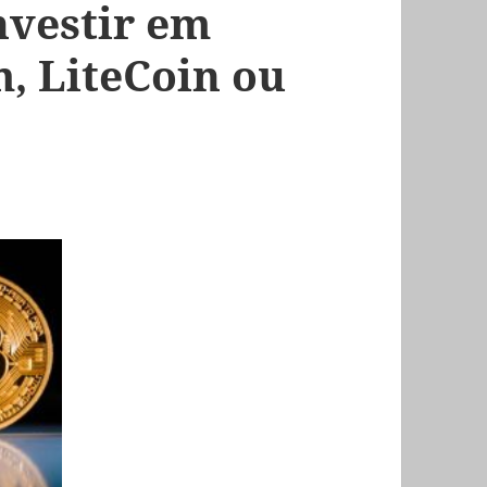
nvestir em
m, LiteCoin ou