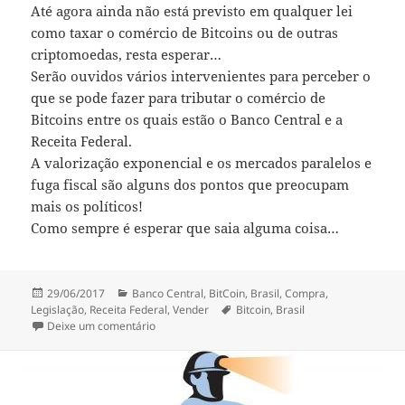
Até agora ainda não está previsto em qualquer lei
como taxar o comércio de Bitcoins ou de outras
criptomoedas, resta esperar…
Serão ouvidos vários intervenientes para perceber o
que se pode fazer para tributar o comércio de
Bitcoins entre os quais estão o Banco Central e a
Receita Federal.
A valorização exponencial e os mercados paralelos e
fuga fiscal são alguns dos pontos que preocupam
mais os políticos!
Como sempre é esperar que saia alguma coisa…
Publicado
Categorias
29/06/2017
Banco Central
,
BitCoin
,
Brasil
,
Compra
,
a
Etiquetas
Legislação
,
Receita Federal
,
Vender
Bitcoin
,
Brasil
sobre Bitcoin Brasil
Deixe um comentário