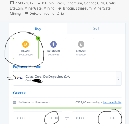
Publicado
Categorias
27/06/2017
BitCoin
,
Brasil
,
Ethereum
,
Ganhar
,
GPU
,
Grátis
,
a
Etiquetas
LiteCoin
,
MinerGate
,
Mining
Bitcoin
,
Ethereum
,
MinerGate
,
sobre Minergate – como minar BitCoins
Mining
Deixe um comentário