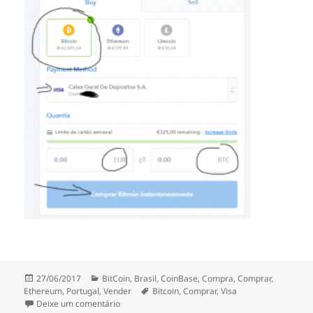
Publicado
Categorias
27/06/2017
BitCoin
,
Brasil
,
CoinBase
,
Compra
,
Comprar
,
a
Etiquetas
Ethereum
,
Portugal
,
Vender
Bitcoin
,
Comprar
,
Visa
sobre Como comprar Bitcoin
Deixe um comentário