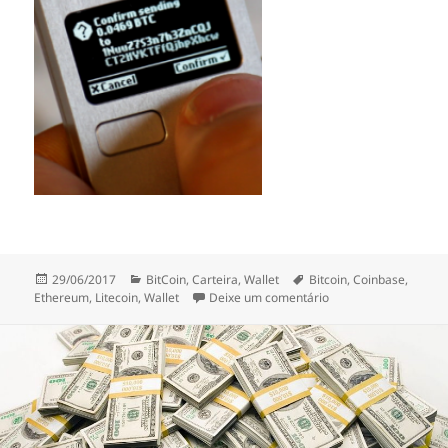
Publicado
Categorias
Etiquetas
29/06/2017
BitCoin
,
Carteira
,
Wallet
Bitcoin
,
Coinbase
,
a
sobre Criar carteira 
Ethereum
,
Litecoin
,
Wallet
Deixe um comentário