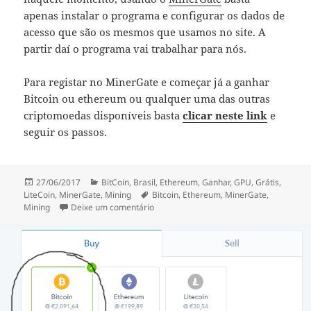
apenas instalar o programa e configurar os dados de
acesso que são os mesmos que usamos no site. A
partir daí o programa vai trabalhar para nós.
Para registar no MinerGate e começar já a ganhar
Bitcoin ou ethereum ou qualquer uma das outras
criptomoedas disponíveis basta
clicar neste link
e
seguir os passos.
Publicado
Categorias
27/06/2017
BitCoin
,
Brasil
,
Ethereum
,
Ganhar
,
GPU
,
Grátis
,
a
Etiquetas
LiteCoin
,
MinerGate
,
Mining
Bitcoin
,
Ethereum
,
MinerGate
,
sobre Minergate – como minar BitCoins
Mining
Deixe um comentário