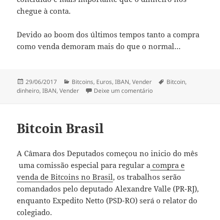
chegue à conta.
Devido ao boom dos últimos tempos tanto a compra
como venda demoram mais do que o normal…
Publicado
Categorias
Etiquetas
29/06/2017
Bitcoins
,
Euros
,
IBAN
,
Vender
Bitcoin
,
a
sobre Como vender Bitc
dinheiro
,
IBAN
,
Vender
Deixe um comentário
Bitcoin Brasil
A Câmara dos Deputados começou no inicio do mês
uma comissão especial para regular a
compra e
venda de Bitcoins no Brasil
, os trabalhos serão
comandados pelo deputado Alexandre Valle (PR-RJ),
enquanto Expedito Netto (PSD-RO) será o relator do
colegiado.