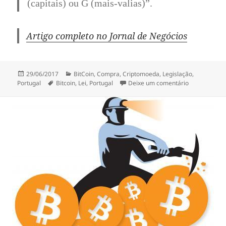
(capitais) ou G (mais-valias)”.
Artigo completo no Jornal de Negócios
Publicado
Categorias
29/06/2017
BitCoin
,
Compra
,
Criptomoeda
,
Legislação
,
a
Etiquetas
sobre Bitcoin
Portugal
Bitcoin
,
Lei
,
Portugal
Deixe um comentário