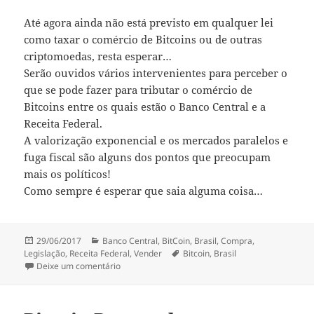
Até agora ainda não está previsto em qualquer lei
como taxar o comércio de Bitcoins ou de outras
criptomoedas, resta esperar…
Serão ouvidos vários intervenientes para perceber o
que se pode fazer para tributar o comércio de
Bitcoins entre os quais estão o Banco Central e a
Receita Federal.
A valorização exponencial e os mercados paralelos e
fuga fiscal são alguns dos pontos que preocupam
mais os políticos!
Como sempre é esperar que saia alguma coisa…
Publicado
Categorias
29/06/2017
Banco Central
,
BitCoin
,
Brasil
,
Compra
,
a
Etiquetas
Legislação
,
Receita Federal
,
Vender
Bitcoin
,
Brasil
sobre Bitcoin Brasil
Deixe um comentário