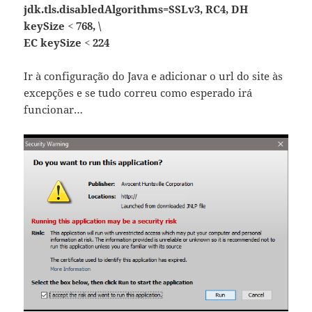
jdk.tls.disabledAlgorithms=SSLv3, RC4, DH
keySize < 768, \
EC keySize < 224
Ir à configuração do Java e adicionar o url do site às
excepções e se tudo correu como esperado irá
funcionar…