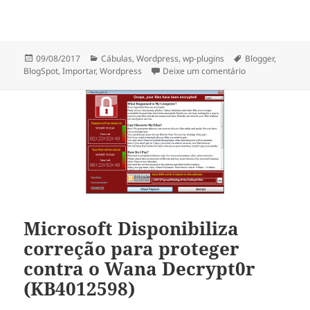
Publicado
Categorias
Etiquetas
09/08/2017
Cábulas
,
Wordpress
,
wp-plugins
Blogger
,
a
sobre WordPress
BlogSpot
,
Importar
,
Wordpress
Deixe um comentário
Microsoft Disponibiliza
correção para proteger
contra o Wana Decrypt0r
(KB4012598)