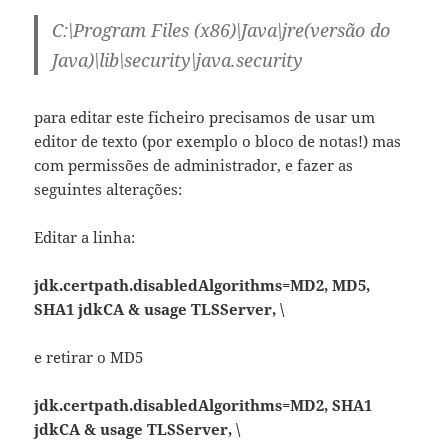
C:\Program Files (x86)\Java\jre
(versão do
Java)
\lib\security\java.security
para editar este ficheiro precisamos de usar um
editor de texto (por exemplo o bloco de notas!) mas
com permissões de administrador, e fazer as
seguintes alterações:
Editar a linha:
jdk.certpath.disabledAlgorithms=MD2, MD5,
SHA1 jdkCA & usage TLSServer, \
e retirar o MD5
jdk.certpath.disabledAlgorithms=MD2, SHA1
jdkCA & usage TLSServer, \