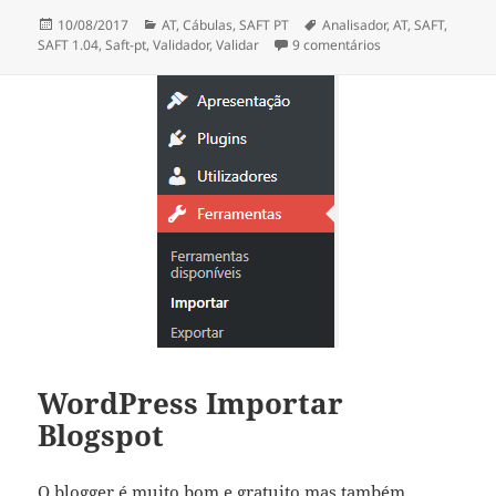
Publicado
Categorias
Etiquetas
10/08/2017
AT
,
Cábulas
,
SAFT PT
Analisador
,
AT
,
SAFT
,
a
em Validar SAFT P
SAFT 1.04
,
Saft-pt
,
Validador
,
Validar
9 comentários
WordPress Importar
Blogspot
O blogger é muito bom e gratuito mas também