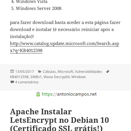
Windows Vista
Windows Server 2008
para fazer download basta aceder a esta página fazer
download e instalar (é necessário reiniciar após a
instalação)!
http://www.catalog.update.microsoft.com/Search.asp
x?q=KB4012598
Publicado
Categorias
Etiquetas
13/05/2017
Cábulas
,
Microsoft
,
Vulnerabilidades
a
KB4012598
,
SMBv1
,
Wana Decrypt0r
,
Windows
em Microsoft Disponibiliza correção para proteger con
4 comentários
Apache Instalar
LetsEncrypt no Debian 10
(Certificado SSL grátis!)