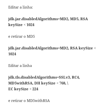
Editar a linha:
jdk.jar.disabledAlgorithms=MD2, MD5, RSA
keySize < 1024
e retirar o MD5
jdk.jar.disabledAlgorithms=MD2, RSA keySize <
1024
Editar a linha
jdk.tls.disabledAlgorithms=SSLv3, RC4,
MD5withRSA, DH keySize < 768, \
EC keySize < 224
e retirar o MD5withRSA