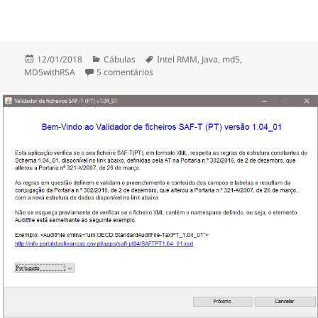
Publicado
Categorias
Etiquetas
12/01/2018
Cábulas
Intel RMM
,
Java
,
md5
,
a
em Java erro ao utilizar MD5withRSA
MD5withRSA
5 comentários