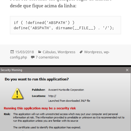
desde que fique acima da linha:
if ( !defined('ABSPATH') )

Publicado
Categorias
Etiquetas
15/03/2018
Cábulas
,
Wordpress
Wordpress
,
wp-
a
em WordPress pede credenciais FTP ao atua
config.php
7 comentários