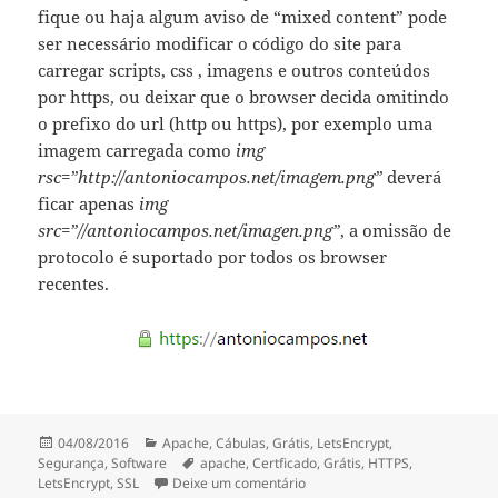
fique ou haja algum aviso de “mixed content” pode
ser necessário modificar o código do site para
carregar scripts, css , imagens e outros conteúdos
por https, ou deixar que o browser decida omitindo
o prefixo do url (http ou https), por exemplo uma
imagem carregada como
img
rsc=”http://antoniocampos.net/imagem.png”
deverá
ficar apenas
img
src=”//antoniocampos.net/imagen.png”
, a omissão de
protocolo é suportado por todos os browser
recentes.
Publicado
Categorias
04/08/2016
Apache
,
Cábulas
,
Grátis
,
LetsEncrypt
,
a
Etiquetas
Segurança
,
Software
apache
,
Certficado
,
Grátis
,
HTTPS
,
sobre Apache Instalar LetsEncry
LetsEncrypt
,
SSL
Deixe um comentário