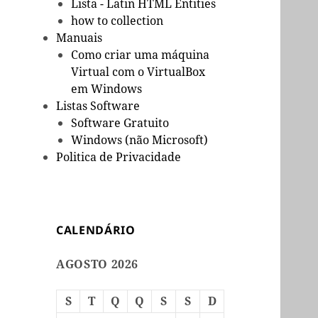
Lista - Latin HTML Entities
how to collection
Manuais
Como criar uma máquina
Virtual com o VirtualBox
em Windows
Listas Software
Software Gratuito
Windows (não Microsoft)
Politica de Privacidade
CALENDÁRIO
AGOSTO 2026
S
T
Q
Q
S
S
D