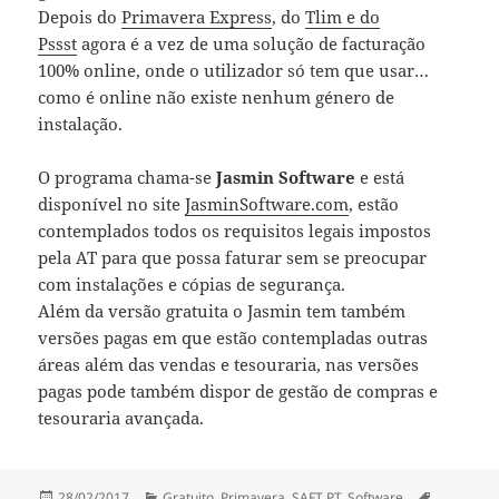
Depois do
Primavera Express
, do
Tlim e do
Pssst
agora é a vez de uma solução de facturação
100% online, onde o utilizador só tem que usar…
como é online não existe nenhum género de
instalação.
O programa chama-se
Jasmin Software
e está
disponível no site
JasminSoftware.com
, estão
contemplados todos os requisitos legais impostos
pela AT para que possa faturar sem se preocupar
com instalações e cópias de segurança.
Além da versão gratuita o Jasmin tem também
versões pagas em que estão contempladas outras
áreas além das vendas e tesouraria, nas versões
pagas pode também dispor de gestão de compras e
tesouraria avançada.
Publicado
Categorias
Etiquetas
28/02/2017
Gratuito
,
Primavera
,
SAFT PT
,
Software