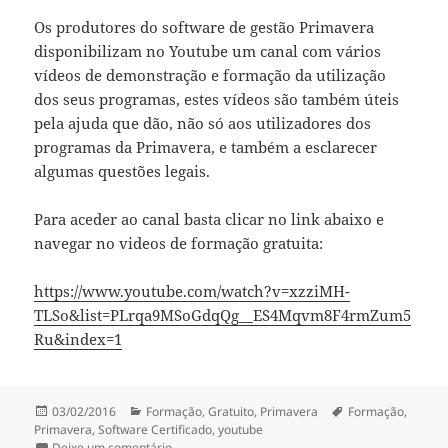
Os produtores do software de gestão Primavera
disponibilizam no Youtube um canal com vários
vídeos de demonstração e formação da utilização
dos seus programas, estes vídeos são também úteis
pela ajuda que dão, não só aos utilizadores dos
programas da Primavera, e também a esclarecer
algumas questões legais.
Para aceder ao canal basta clicar no link abaixo e
navegar no videos de formação gratuita:
https://www.youtube.com/watch?v=xzziMH-
TLSo&list=PLrqa9MSoGdqQg__ES4Mqvm8F4rmZum5
Ru&index=1
Publicado
Categorias
Etiquetas
03/02/2016
Formação
,
Gratuito
,
Primavera
Formação
,
a
Primavera
,
Software Certificado
,
youtube
sobre Formação Primavera Software gratuita
Deixe um comentário