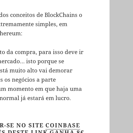
os conceitos de BlockChains o
xtremamente simples, em
thereum:
o da compra, para isso deve ir
mercado… isto porque se
tá muito alto vai demorar
s os negócios a parte
num momento em que haja uma
normal já estará em lucro.
R-SE NO SITE
COINBASE
S DESTE LINK
GANHA 8€