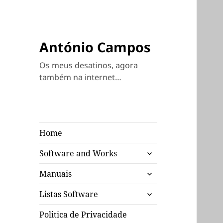
António Campos
Os meus desatinos, agora
também na internet…
Home
expandir
Software and Works
submenu
expandir
Manuais
submenu
expandir
Listas Software
submenu
Politica de Privacidade