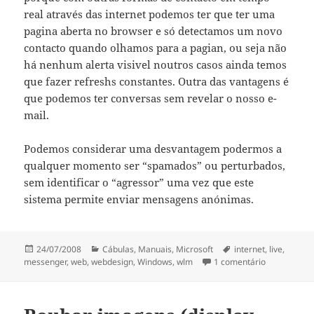
real através das internet podemos ter que ter uma
pagina aberta no browser e só detectamos um novo
contacto quando olhamos para a pagian, ou seja não
há nenhum alerta visivel noutros casos ainda temos
que fazer refreshs constantes. Outra das vantagens é
que podemos ter conversas sem revelar o nosso e-
mail.
Podemos considerar uma desvantagem podermos a
qualquer momento ser “spamados” ou perturbados,
sem identificar o “agressor” uma vez que este
sistema permite enviar mensagens anónimas.
Publicado
Categorias
Etiquetas
24/07/2008
Cábulas
,
Manuais
,
Microsoft
internet
,
live
,
a
em Contacto
messenger
,
web
,
webdesign
,
Windows
,
wlm
1 comentário