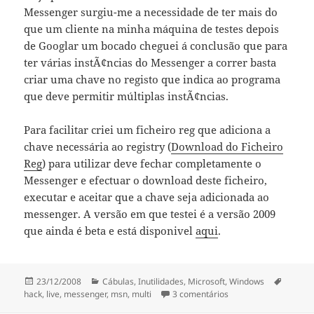
Messenger surgiu-me a necessidade de ter mais do
que um cliente na minha máquina de testes depois
de Googlar um bocado cheguei á conclusão que para
ter várias instÃ¢ncias do Messenger a correr basta
criar uma chave no registo que indica ao programa
que deve permitir múltiplas instÃ¢ncias.
Para facilitar criei um ficheiro reg que adiciona a
chave necessária ao registry (
Download do Ficheiro
Reg
) para utilizar deve fechar completamente o
Messenger e efectuar o download deste ficheiro,
executar e aceitar que a chave seja adicionada ao
messenger. A versão em que testei é a versão 2009
que ainda é beta e está disponivel
aqui
.
Publicado
Categorias
Etiquet
23/12/2008
Cábulas
,
Inutilidades
,
Microsoft
,
Windows
a
em Windows Live Mes
hack
,
live
,
messenger
,
msn
,
multi
3 comentários