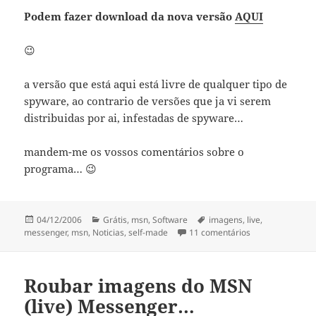
Podem fazer download da nova versão
AQUI
😉
a versão que está aqui está livre de qualquer tipo de
spyware, ao contrario de versões que ja vi serem
distribuidas por ai, infestadas de spyware…
mandem-me os vossos comentários sobre o
programa… 😉
Publicado
Categorias
Etiquetas
04/12/2006
Grátis
,
msn
,
Software
imagens
,
live
,
a
em Roubar image
messenger
,
msn
,
Noticias
,
self-made
11 comentários
Roubar imagens do MSN
(live) Messenger…