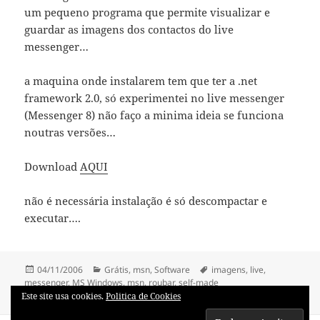
um pequeno programa que permite visualizar e
guardar as imagens dos contactos do live
messenger…
a maquina onde instalarem tem que ter a .net
framework 2.0, só experimentei no live messenger
(Messenger 8) não faço a minima ideia se funciona
noutras versões…
Download
AQUI
não é necessária instalação é só descompactar e
executar….
Publicado
Categorias
Etiquetas
04/11/2006
Grátis
,
msn
,
Software
imagens
,
live
,
a
messenger
,
MS Windows
,
msn
,
roubar
,
self-made
em Roubar imagens do MSN (live) Messenger…
28 comentários
Este site usa cookies.
Politica de Cookies