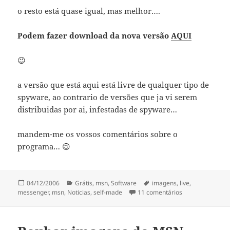
o resto está quase igual, mas melhor….
Podem fazer download da nova versão
AQUI
😉
a versão que está aqui está livre de qualquer tipo de
spyware, ao contrario de versões que ja vi serem
distribuidas por ai, infestadas de spyware…
mandem-me os vossos comentários sobre o
programa… 😉
Publicado
Categorias
Etiquetas
04/12/2006
Grátis
,
msn
,
Software
imagens
,
live
,
a
em Roubar image
messenger
,
msn
,
Noticias
,
self-made
11 comentários