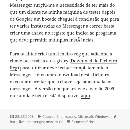
Messenger surgiu-me a necessidade de ter mais do
que um cliente na minha máquina de testes depois
de Googlar um bocado cheguei á conclusão que para
ter várias instÃ¢ncias do Messenger a correr basta
criar uma chave no registo que indica ao programa
que deve permitir múltiplas instÃ¢ncias.
Para facilitar criei um ficheiro reg que adiciona a
chave necessária ao registry (
Download do Ficheiro
Reg
) para utilizar deve fechar completamente o
Messenger e efectuar o download deste ficheiro,
executar e aceitar que a chave seja adicionada ao
messenger. A versão em que testei é a versão 2009
que ainda é beta e está disponivel
aqui
.
Publicado
Categorias
Etiquet
23/12/2008
Cábulas
,
Inutilidades
,
Microsoft
,
Windows
a
em Windows Live Mes
hack
,
live
,
messenger
,
msn
,
multi
3 comentários