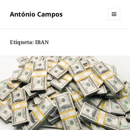
António Campos
MENU
E
WIDGETS
Etiqueta:
IBAN