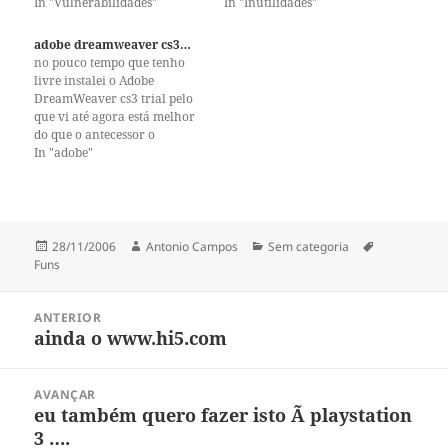
para ter maior segurança
In "Vulnerabilidades"
neste site é possivel embeber
In "Inutilidades"
costumo colocar password's
o nosso código html ou
complexas, o que descobri é
javascript na pagina sem
adobe dreamweaver cs3…
que por muito extenssa que a
qualquer tipo de triagem
no pouco tempo que tenho
password seja extenssa o VNC
como é descrito neste post,
livre instalei o Adobe
só…
pois é mas fui hoje
DreamWeaver cs3 trial pelo
informado…
que vi até agora está melhor
do que o antecessor o
Macromedia DreamWeaver
In "adobe"
8, uma das novas features
que mais me agradou foi
quando se está a trabalhar
com páginas em linguagens
dinamicas no meu caso php,
Publicado
Autor
Categorias
Etiquetas
28/11/2006
Antonio Campos
Sem categoria
…
a
Funs
Navegação
ANTERIOR
de
ainda o www.hi5.com
Artigo
artigos
anterior:
AVANÇAR
eu também quero fazer isto Ã playstation
Artigo
3 ….
seguinte: