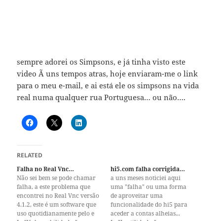
sempre adorei os Simpsons, e já tinha visto este
video Ã uns tempos atras, hoje enviaram-me o link
para o meu e-mail, e ai está ele os simpsons na vida
real numa qualquer rua Portuguesa… ou não….
RELATED
Falha no Real Vnc…
hi5.com falha corrigida…
Não sei bem se pode chamar
a uns meses noticiei aqui
falha, a este problema que
uma "falha" ou uma forma
encontrei no Real Vnc versão
de aproveitar uma
4.1.2, este é um software que
funcionalidade do hi5 para
uso quotidianamente pelo e
aceder a contas alheias...