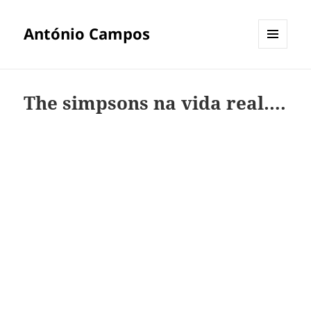
António Campos
MENU
E
WIDGETS
The simpsons na vida real….