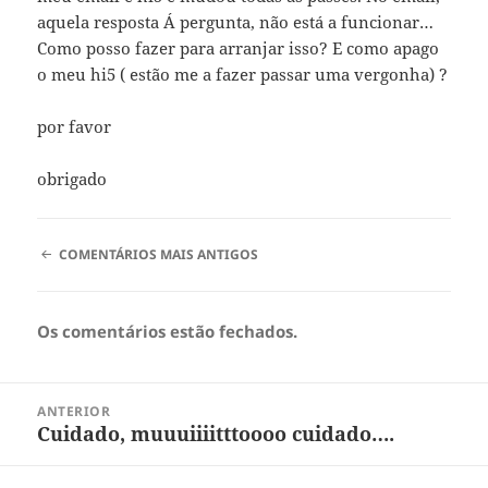
aquela resposta Á pergunta, não está a funcionar…
Como posso fazer para arranjar isso? E como apago
o meu hi5 ( estão me a fazer passar uma vergonha) ?
por favor
obrigado
NAVEGAÇÃO
COMENTÁRIOS MAIS ANTIGOS
DE
COMENTÁRIOS
Os comentários estão fechados.
Navegação
ANTERIOR
de
Cuidado, muuuiiiitttoooo cuidado….
Artigo
artigos
anterior: