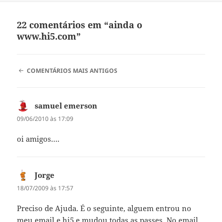
incluída em qualquer pagina.
Até aqui nada…
22 comentários em “ainda o
www.hi5.com”
NAVEGAÇÃO
COMENTÁRIOS MAIS ANTIGOS
DE
COMENTÁRIOS
samuel emerson
diz:
09/06/2010 às 17:09
oi amigos….
Jorge
diz:
18/07/2009 às 17:57
Preciso de Ajuda. É o seguinte, alguem entrou no
meu email e hi5 e mudou todas as passes. No email,