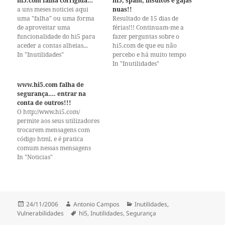
hi5.com falha corrigida…
hi5, spam, insultos e gajas
a uns meses noticiei aqui
nuas!!
uma "falha" ou uma forma
Resultado de 15 dias de
de aproveitar uma
férias!!! Continuam-me a
funcionalidade do hi5 para
fazer perguntas sobre o
aceder a contas alheias...
hi5.com de que eu não
neste site é possivel embeber
In "Inutilidades"
percebo e há muito tempo
o nosso código html ou
deixei de usar (neste post)... O
In "Inutilidades"
javascript na pagina sem
Akismet deixou passar para
qualquer tipo de triagem
cima de 100 comentarios de
www.hi5.com falha de
como é descrito neste post,
spam, que tiveram de ser
segurança…. entrar na
pois é mas fui hoje
apagados "á lá pate"... Os
conta de outros!!!
informado…
meus mails também…
O http://www.hi5.com/
permite aos seus utilizadores
trocarem mensagens com
código html, e é pratica
comum nessas mensagens
incluírem imagens ("img
In "Noticias"
src="http://antoniocampos.ne
t/xpto.jpg" />"), existem sites
espalhados pela internet que
alojam imagens
gratuitamente e inclusive
Publicado
Autor
Categorias
24/11/2006
Antonio Campos
Inutilidades
,
fornecem o código html para
a
Etiquetas
Vulnerabilidades
hi5
,
Inutilidades
,
Segurança
que essa imagem possa ser