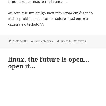
fundo azul e umas letras brancas….
ou será que um amigo meu tem razão em dizer “o
maior problema dos computadores está entre a
cadeira e o teclado”??
Publicado
Categorias
Etiquetas
28/11/2006
Sem categoria
Linux
,
MS Windows
a
linux, the future is open…
open it…