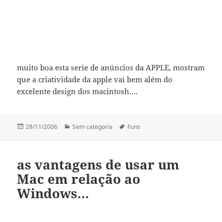
muito boa esta serie de anúncios da APPLE, mostram
que a criatividade da apple vai bem além do
excelente design dos macintosh….
Publicado
Categorias
Etiquetas
28/11/2006
Sem categoria
Funs
a
as vantagens de usar um
Mac em relação ao
Windows…