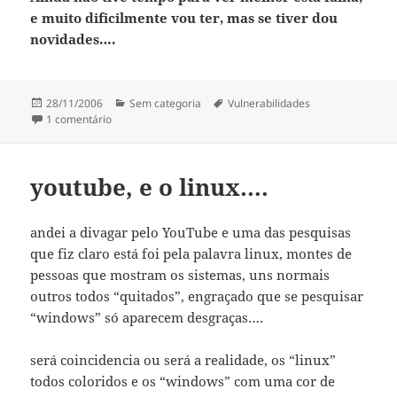
e muito dificilmente vou ter, mas se tiver dou
novidades….
Publicado
Categorias
Etiquetas
28/11/2006
Sem categoria
Vulnerabilidades
a
em Falha no Real Vnc…
1 comentário
youtube, e o linux….
andei a divagar pelo YouTube e uma das pesquisas
que fiz claro está foi pela palavra linux, montes de
pessoas que mostram os sistemas, uns normais
outros todos “quitados”, engraçado que se pesquisar
“windows” só aparecem desgraças….
será coincidencia ou será a realidade, os “linux”
todos coloridos e os “windows” com uma cor de