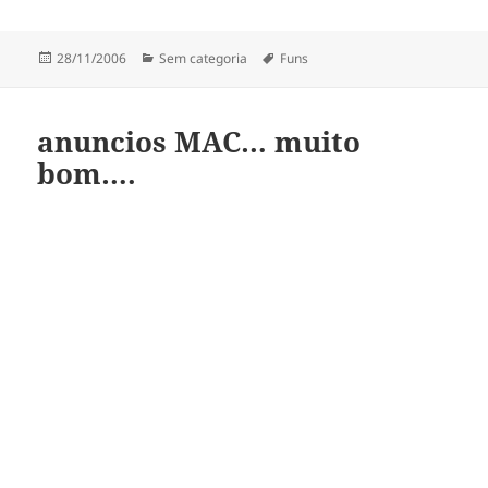
Publicado
Categorias
Etiquetas
28/11/2006
Sem categoria
Funs
a
anuncios MAC… muito
bom….