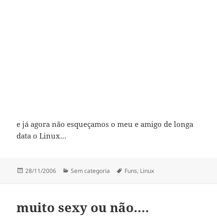
e já agora não esqueçamos o meu e amigo de longa
data o Linux…
Publicado
Categorias
Etiquetas
28/11/2006
Sem categoria
Funs
,
Linux
a
muito sexy ou não….