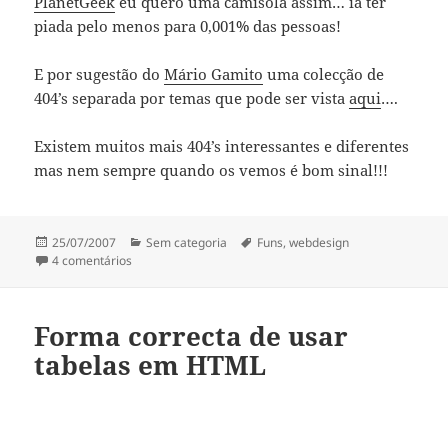
PlanetGeek
eu quero uma camisola assim… ia ter
piada pelo menos para 0,001% das pessoas!
E por sugestão do
Mário Gamito
uma colecção de
404’s separada por temas que pode ser vista
aqui
….
Existem muitos mais 404’s interessantes e diferentes
mas nem sempre quando os vemos é bom sinal!!!
Publicado
Categorias
Etiquetas
25/07/2007
Sem categoria
Funs
,
webdesign
a
em 404 Page no found
4 comentários
Forma correcta de usar
tabelas em HTML