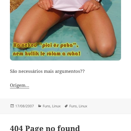
São necessários mais argumentos??
Origem…
Publicado
Categorias
Etiquetas
17/08/2007
Funs
,
Linux
Funs
,
Linux
a
404 Page no found