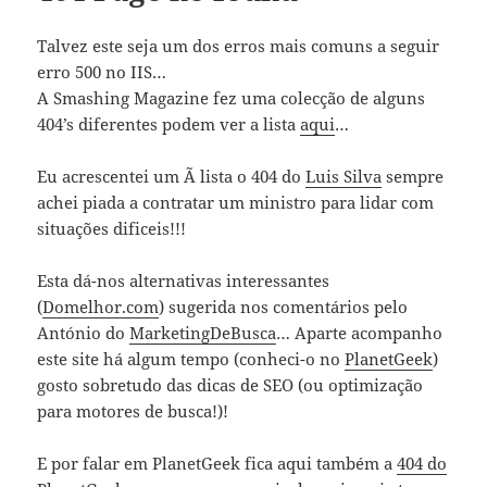
Talvez este seja um dos erros mais comuns a seguir
erro 500 no IIS…
A Smashing Magazine fez uma colecção de alguns
404’s diferentes podem ver a lista
aqui
…
Eu acrescentei um Ã lista o 404 do
Luis Silva
sempre
achei piada a contratar um ministro para lidar com
situações dificeis!!!
Esta dá-nos alternativas interessantes
(
Domelhor.com
) sugerida nos comentários pelo
António do
MarketingDeBusca
… Aparte acompanho
este site há algum tempo (conheci-o no
PlanetGeek
)
gosto sobretudo das dicas de SEO (ou optimização
para motores de busca!)!
E por falar em PlanetGeek fica aqui também a
404 do