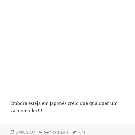
Embora esteja em Japonês creio que qualquer um
vai entender!!!
Publicado
Categorias
Etiquetas
24/06/2007
Sem categoria
Funs