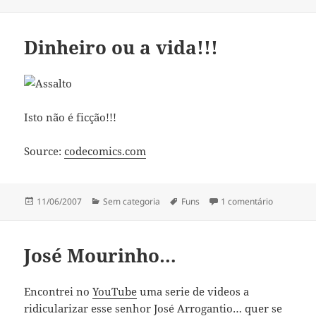
a
Dinheiro ou a vida!!!
Isto não é ficção!!!
Source:
codecomics.com
Publicado
Categorias
Etiquetas
em Dinheiro
11/06/2007
Sem categoria
Funs
1 comentário
a
José Mourinho…
Encontrei no
YouTube
uma serie de videos a
ridicularizar esse senhor José Arrogantio… quer se