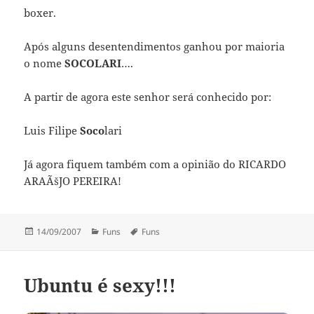
boxer.
Após alguns desentendimentos ganhou por maioria
o nome
SOCOLARI
….
A partir de agora este senhor será conhecido por:
Luis Filipe
Soco
lari
Já agora fiquem também com a opinião do RICARDO
ARAÃšJO PEREIRA!
Publicado
Categorias
Etiquetas
14/09/2007
Funs
Funs
a
Ubuntu é sexy!!!