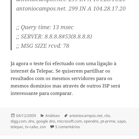
antoniocampos.net. 299 IN A 104.28.17.20
;; Query time: 13 msec
;; SERVER: 8.8.8.8#53(8.8.8.8)
;; MSG SIZE rcvd: 78
Já agora o teste foi efectuado com uma ligação à
internet da Telepac. Se quiserem partilhar os
resultados com os mesmos servidores para os
mesmos domínios mas através de outros ISP será
interessante para comparar.
Publicado
Categorias
Etiquetas
04/12/2009
Análises
antoniocampos.net
,
clix
,
a
digg.com
,
dns
,
google dns
,
microsoft.com
,
opendns
,
pt-prime
,
sapo
,
em Comparação Velocidade de Ser
telepac
,
tv-cabo
,
zon
5 comentários