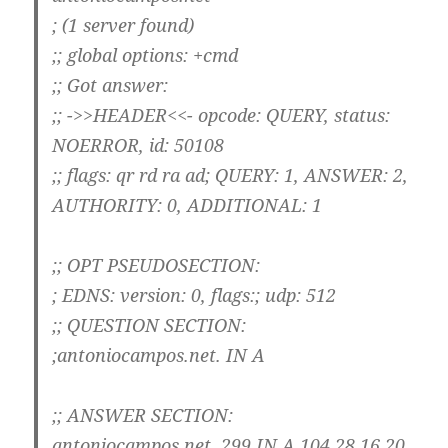
; (1 server found)
;; global options: +cmd
;; Got answer:
;; ->>HEADER<<- opcode: QUERY, status:
NOERROR, id: 50108
;; flags: qr rd ra ad; QUERY: 1, ANSWER: 2,
AUTHORITY: 0, ADDITIONAL: 1
;; OPT PSEUDOSECTION:
; EDNS: version: 0, flags:; udp: 512
;; QUESTION SECTION:
;antoniocampos.net. IN A
;; ANSWER SECTION:
antoniocampos.net. 299 IN A 104.28.16.20