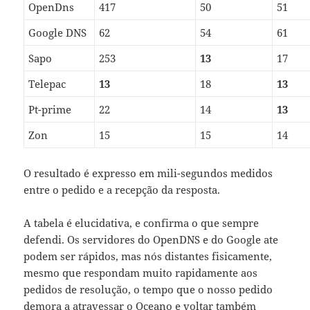
OpenDns
417
50
51
Google DNS
62
54
61
Sapo
253
13
17
Telepac
13
18
13
Pt-prime
22
14
13
Zon
15
15
14
O resultado é expresso em mili-segundos medidos
entre o pedido e a recepção da resposta.
A tabela é elucidativa, e confirma o que sempre
defendi. Os servidores do OpenDNS e do Google ate
podem ser rápidos, mas nós distantes fisicamente,
mesmo que respondam muito rapidamente aos
pedidos de resolução, o tempo que o nosso pedido
demora a atravessar o Oceano e voltar também