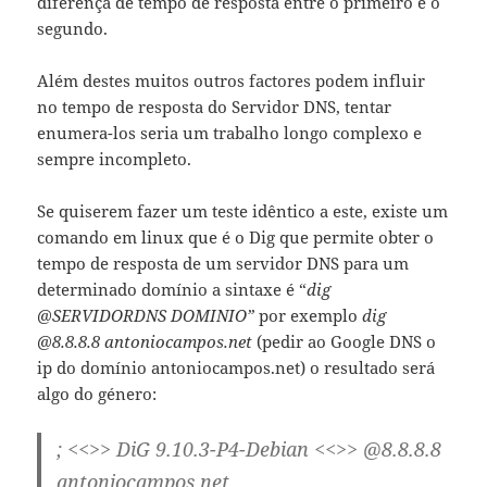
diferença de tempo de resposta entre o primeiro e o
segundo.
Além destes muitos outros factores podem influir
no tempo de resposta do Servidor DNS, tentar
enumera-los seria um trabalho longo complexo e
sempre incompleto.
Se quiserem fazer um teste idêntico a este, existe um
comando em linux que é o Dig que permite obter o
tempo de resposta de um servidor DNS para um
determinado domínio a sintaxe é “
dig
@SERVIDORDNS DOMINIO”
por exemplo
dig
@8.8.8.8 antoniocampos.net
(pedir ao Google DNS o
ip do domínio antoniocampos.net) o resultado será
algo do género:
; <<>> DiG 9.10.3-P4-Debian <<>> @8.8.8.8
antoniocampos.net