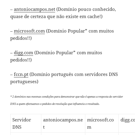
–
antoniocampos.net
(Domínio pouco conhecido,
quase de certeza que não existe em cache!)
–
microsoft.com
(Domínio Popular* com muitos
pedidos!!)
–
digg.com
(Domínio Popular* com muitos
pedidos!!)
–
fccn.pt
(Domínio português com servidores DNS
portugueses)
* 2 domínios nas mesmas condições para demonstrar que não é apenas a resposta do servidor
DNS a quem efectuamos o pedidos de resolução que influencia o resultado.
Servidor
antoniocampos.ne
microsoft.co
digg.
DNS
t
m