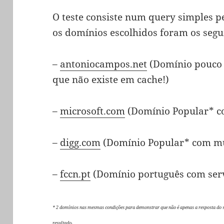
O teste consiste num query simples p
os domínios escolhidos foram os segui
–
antoniocampos.net
(Domínio pouco 
que não existe em cache!)
–
microsoft.com
(Domínio Popular* co
–
digg.com
(Domínio Popular* com mu
–
fccn.pt
(Domínio português com ser
* 2 domínios nas mesmas condições para demonstrar que não é apenas a resposta do s
resultado.