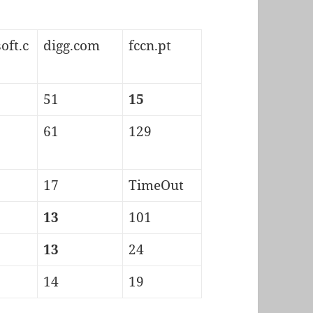
oft.c
digg.com
fccn.pt
51
15
61
129
17
TimeOut
13
101
13
24
14
19