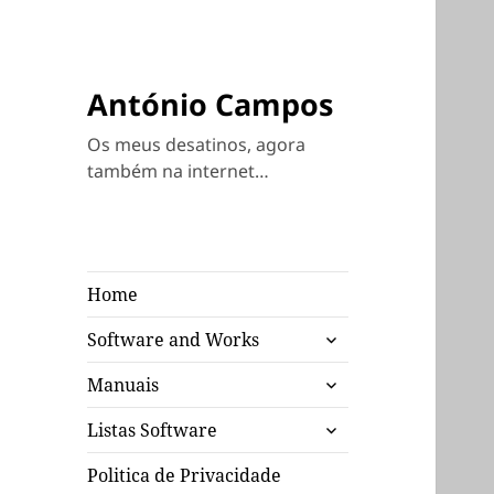
António Campos
Os meus desatinos, agora
também na internet…
Home
expandir
Software and Works
submenu
expandir
Manuais
submenu
expandir
Listas Software
submenu
Politica de Privacidade