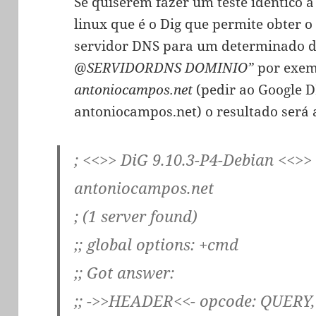
Se quiserem fazer um teste idêntico 
linux que é o Dig que permite obter 
servidor DNS para um determinado do
@SERVIDORDNS DOMINIO”
por exe
antoniocampos.net
(pedir ao Google D
antoniocampos.net) o resultado será 
; <<>> DiG 9.10.3-P4-Debian <<>>
antoniocampos.net
; (1 server found)
;; global options: +cmd
;; Got answer:
;; ->>HEADER<<- opcode: QUERY,