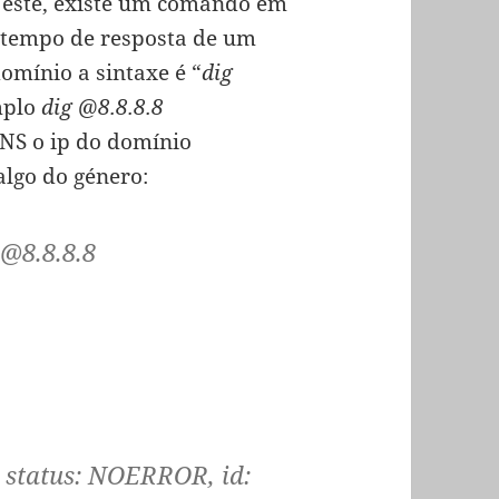
a este, existe um comando em
o tempo de resposta de um
mínio a sintaxe é “
dig
mplo
dig @8.8.8.8
NS o ip do domínio
algo do género:
 @8.8.8.8
 status: NOERROR, id: