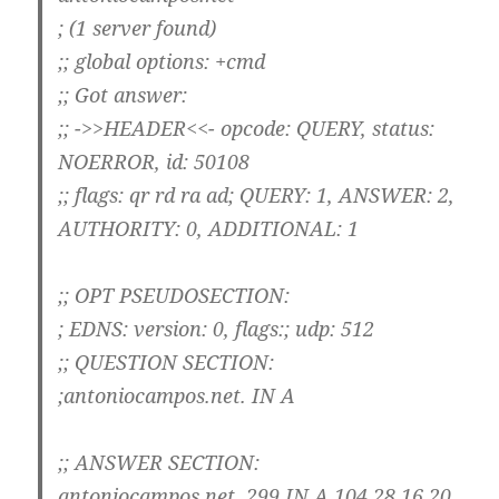
; (1 server found)
;; global options: +cmd
;; Got answer:
;; ->>HEADER<<- opcode: QUERY, status:
NOERROR, id: 50108
;; flags: qr rd ra ad; QUERY: 1, ANSWER: 2,
AUTHORITY: 0, ADDITIONAL: 1
;; OPT PSEUDOSECTION:
; EDNS: version: 0, flags:; udp: 512
;; QUESTION SECTION:
;antoniocampos.net. IN A
;; ANSWER SECTION:
antoniocampos.net. 299 IN A 104.28.16.20