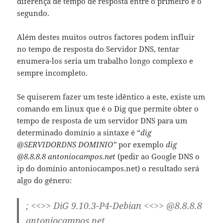
diferença de tempo de resposta entre o primeiro e o
segundo.
Além destes muitos outros factores podem influir
no tempo de resposta do Servidor DNS, tentar
enumera-los seria um trabalho longo complexo e
sempre incompleto.
Se quiserem fazer um teste idêntico a este, existe um
comando em linux que é o Dig que permite obter o
tempo de resposta de um servidor DNS para um
determinado domínio a sintaxe é “
dig
@SERVIDORDNS DOMINIO”
por exemplo
dig
@8.8.8.8 antoniocampos.net
(pedir ao Google DNS o
ip do domínio antoniocampos.net) o resultado será
algo do género:
; <<>> DiG 9.10.3-P4-Debian <<>> @8.8.8.8
antoniocampos.net