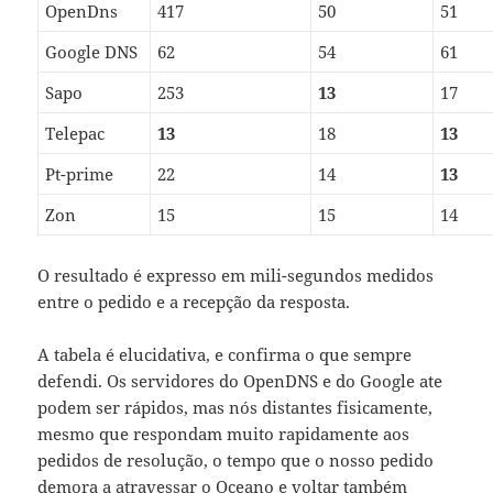
OpenDns
417
50
51
Google DNS
62
54
61
Sapo
253
13
17
Telepac
13
18
13
Pt-prime
22
14
13
Zon
15
15
14
O resultado é expresso em mili-segundos medidos
entre o pedido e a recepção da resposta.
A tabela é elucidativa, e confirma o que sempre
defendi. Os servidores do OpenDNS e do Google ate
podem ser rápidos, mas nós distantes fisicamente,
mesmo que respondam muito rapidamente aos
pedidos de resolução, o tempo que o nosso pedido
demora a atravessar o Oceano e voltar também