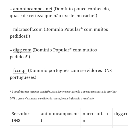
–
antoniocampos.net
(Domínio pouco conhecido,
quase de certeza que não existe em cache!)
–
microsoft.com
(Domínio Popular* com muitos
pedidos!!)
–
digg.com
(Domínio Popular* com muitos
pedidos!!)
–
fccn.pt
(Domínio português com servidores DNS
portugueses)
* 2 domínios nas mesmas condições para demonstrar que não é apenas a resposta do servidor
DNS a quem efectuamos o pedidos de resolução que influencia o resultado.
Servidor
antoniocampos.ne
microsoft.co
digg.
DNS
t
m