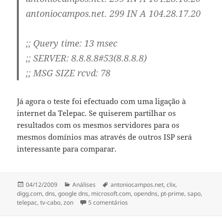
antoniocampos.net. 299 IN A 104.28.17.20
;; Query time: 13 msec
;; SERVER: 8.8.8.8#53(8.8.8.8)
;; MSG SIZE rcvd: 78
Já agora o teste foi efectuado com uma ligação à
internet da Telepac. Se quiserem partilhar os
resultados com os mesmos servidores para os
mesmos domínios mas através de outros ISP será
interessante para comparar.
Publicado
Categorias
Etiquetas
04/12/2009
Análises
antoniocampos.net
,
clix
,
a
digg.com
,
dns
,
google dns
,
microsoft.com
,
opendns
,
pt-prime
,
sapo
,
em Comparação Velocidade de Ser
telepac
,
tv-cabo
,
zon
5 comentários