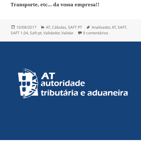
Transporte, etc… da vossa empresa!!
Publicado
Categorias
Etiquetas
10/08/2017
AT
,
Cábulas
,
SAFT PT
Analisador
,
AT
,
SAFT
,
a
em Validar SAFT P
SAFT 1.04
,
Saft-pt
,
Validador
,
Validar
9 comentários