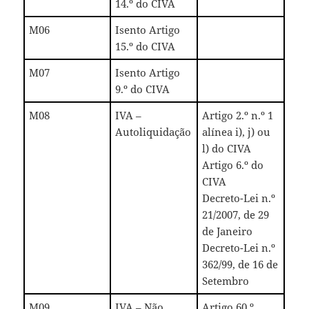
14.º do CIVA
M06
Isento Artigo
15.º do CIVA
M07
Isento Artigo
9.º do CIVA
M08
IVA –
Artigo 2.º n.º 1
Autoliquidação
alínea i), j) ou
l) do CIVA
Artigo 6.º do
CIVA
Decreto-Lei n.º
21/2007, de 29
de Janeiro
Decreto-Lei n.º
362/99, de 16 de
Setembro
M09
IVA – Não
Artigo 60.º