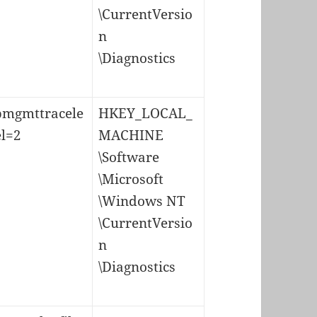
\CurrentVersio
n
\Diagnostics
pmgmttracele
HKEY_LOCAL_
el=2
MACHINE
\Software
\Microsoft
\Windows NT
\CurrentVersio
n
\Diagnostics