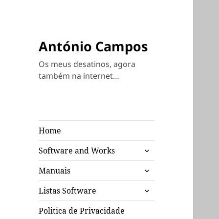
António Campos
Os meus desatinos, agora
também na internet…
Home
expandir
Software and Works
submenu
expandir
Manuais
submenu
expandir
Listas Software
submenu
Politica de Privacidade