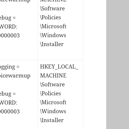
\Software
\Policies
ebug =
\Microsoft
WORD:
\Windows
0000003
\Installer
ogging =
HKEY_LOCAL_
oicewarmup
MACHINE
\Software
\Policies
ebug =
\Microsoft
WORD:
\Windows
0000003
\Installer