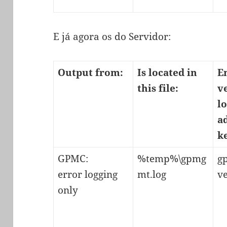
E já agora os do Servidor:
Output from:
Is located in
E
this file:
v
l
a
k
GPMC:
%temp%\gpmg
g
error logging
mt.log
v
only