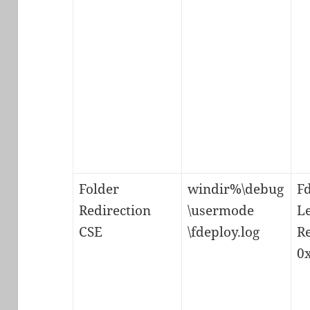
Folder
windir%\debug
F
Redirection
\usermode
Le
CSE
\fdeploy.log
R
0