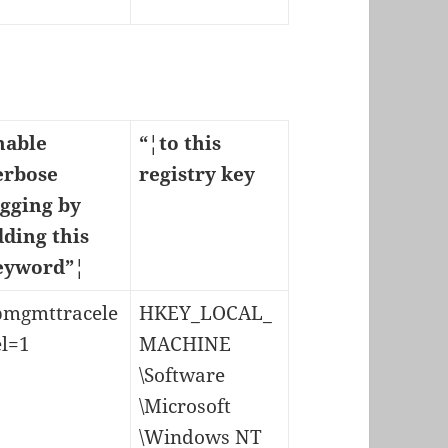
nable
“¦to this
erbose
registry key
ogging by
dding this
eyword”¦
pmgmttracele
HKEY_LOCAL_
el=1
MACHINE
\Software
\Microsoft
\Windows NT