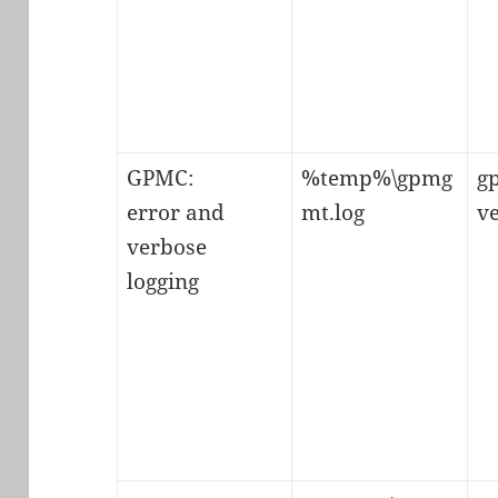
GPMC:
%temp%\gpmg
g
error and
mt.log
v
verbose
logging