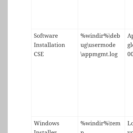
Software
%windir%\deb
A
Installation
ug\usermode
g
CSE
\appmgmt.log
0
Windows
%windir%\tem
L
Installer
p
v