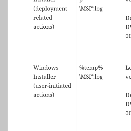
(deployment-
\MSI*.log
related
D
actions)
D
0
Windows
%temp%
L
Installer
\MSI*.log
v
(user-initiated
actions)
D
D
0