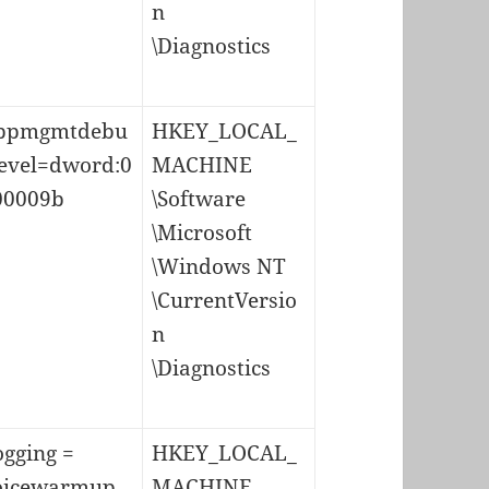
n
\Diagnostics
ppmgmtdebu
HKEY_LOCAL_
level=dword:0
MACHINE
00009b
\Software
\Microsoft
\Windows NT
\CurrentVersio
n
\Diagnostics
ogging =
HKEY_LOCAL_
oicewarmup
MACHINE