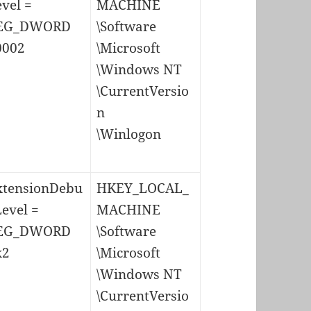
vel =
MACHINE
EG_DWORD
\Software
0002
\Microsoft
\Windows NT
\CurrentVersio
n
\Winlogon
xtensionDebu
HKEY_LOCAL_
evel =
MACHINE
EG_DWORD
\Software
x2
\Microsoft
\Windows NT
\CurrentVersio