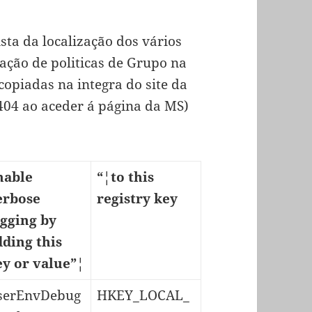
ista da localização dos vários
ação de politicas de Grupo na
copiadas na integra do site da
 404 ao aceder á página da MS)
nable
“¦to this
erbose
registry key
ogging by
dding this
ey or value”¦
serEnvDebug
HKEY_LOCAL_