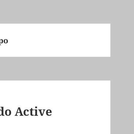
upo
do Active