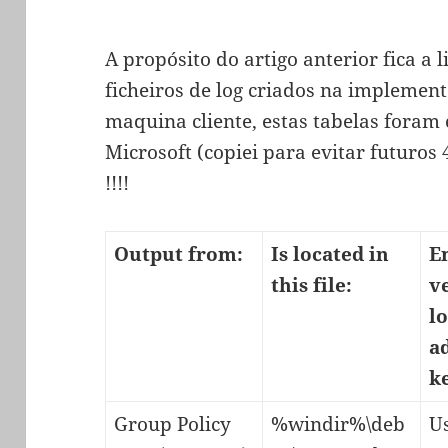
A propósito do artigo anterior fica a l
ficheiros de log criados na implement
maquina cliente, estas tabelas foram 
Microsoft (copiei para evitar futuros
!!!!
Output from:
Is located in
E
this file:
v
l
a
k
Group Policy
%windir%\deb
U