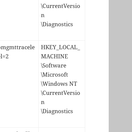
\CurrentVersio
n
\Diagnostics
pmgmttracele
HKEY_LOCAL_
el=2
MACHINE
\Software
\Microsoft
\Windows NT
\CurrentVersio
n
\Diagnostics