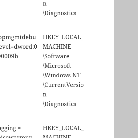
n
\Diagnostics
ppmgmtdebu
HKEY_LOCAL_
level=dword:0
MACHINE
00009b
\Software
\Microsoft
\Windows NT
\CurrentVersio
n
\Diagnostics
ogging =
HKEY_LOCAL_
oicewarmup
MACHINE