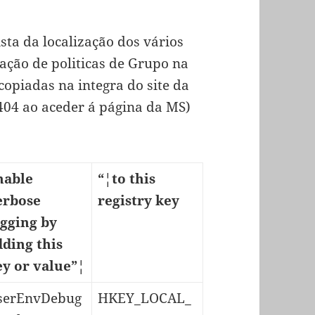
ista da localização dos vários
ação de politicas de Grupo na
copiadas na integra do site da
 404 ao aceder á página da MS)
nable
“¦to this
erbose
registry key
ogging by
dding this
ey or value”¦
serEnvDebug
HKEY_LOCAL_