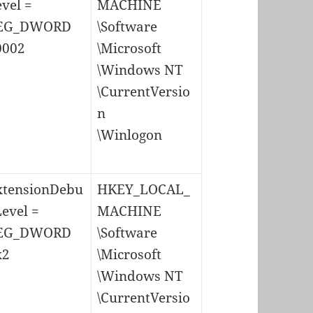
vel =
MACHINE
EG_DWORD
\Software
0002
\Microsoft
\Windows NT
\CurrentVersio
n
\Winlogon
xtensionDebu
HKEY_LOCAL_
evel =
MACHINE
EG_DWORD
\Software
x2
\Microsoft
\Windows NT
\CurrentVersio