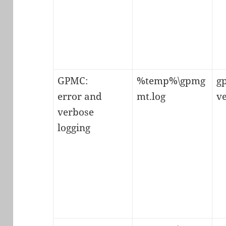
GPMC:
%temp%\gpmg
g
error and
mt.log
v
verbose
logging