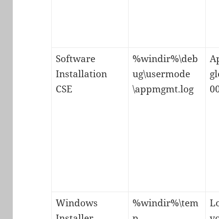
Software
%windir%\deb
A
Installation
ug\usermode
g
CSE
\appmgmt.log
0
Windows
%windir%\tem
L
Installer
p
v