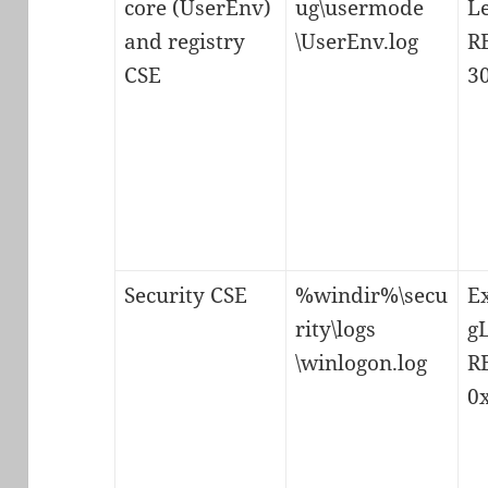
core (UserEnv)
ug\usermode
Le
and registry
\UserEnv.log
R
CSE
3
Security CSE
%windir%\secu
E
rity\logs
gL
\winlogon.log
R
0