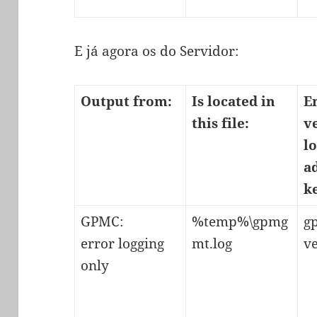
E já agora os do Servidor:
Output from:
Is located in
E
this file:
v
l
a
k
GPMC:
%temp%\gpmg
g
error logging
mt.log
v
only