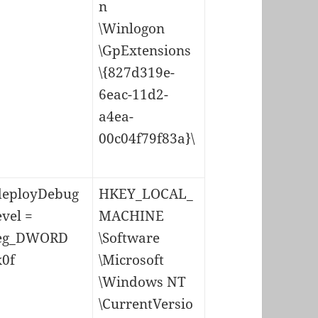
n
\Winlogon
\GpExtensions
\{827d319e-
6eac-11d2-
a4ea-
00c04f79f83a}\
deployDebug
HKEY_LOCAL_
vel =
MACHINE
eg_DWORD
\Software
x0f
\Microsoft
\Windows NT
\CurrentVersio