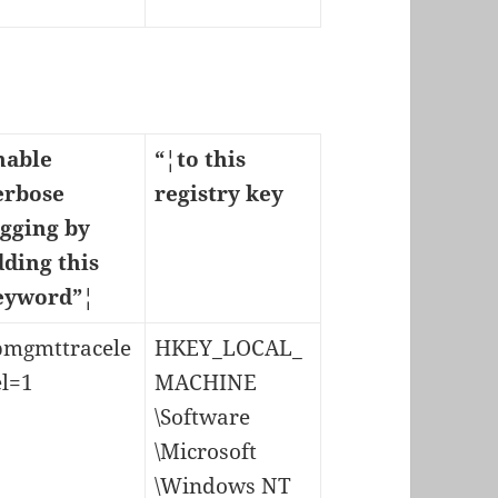
nable
“¦to this
erbose
registry key
ogging by
dding this
eyword”¦
pmgmttracele
HKEY_LOCAL_
el=1
MACHINE
\Software
\Microsoft
\Windows NT