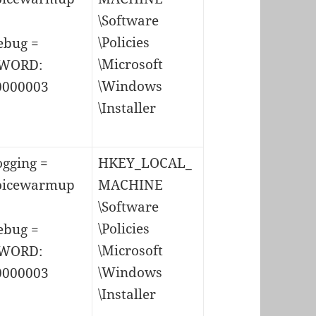
\Software
\Policies
ebug =
\Microsoft
WORD:
\Windows
0000003
\Installer
ogging =
HKEY_LOCAL_
oicewarmup
MACHINE
\Software
\Policies
ebug =
\Microsoft
WORD:
\Windows
0000003
\Installer