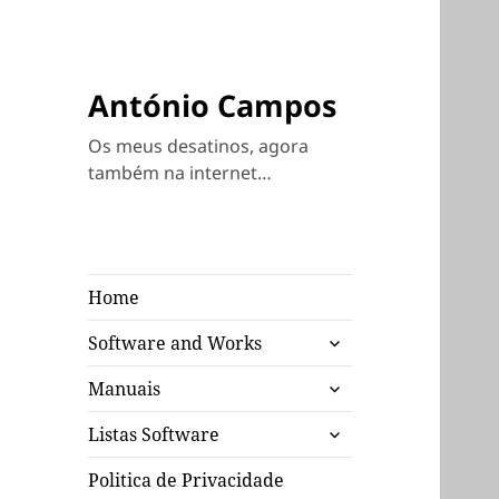
António Campos
Os meus desatinos, agora
também na internet…
Home
expandir
Software and Works
submenu
expandir
Manuais
submenu
expandir
Listas Software
submenu
Politica de Privacidade