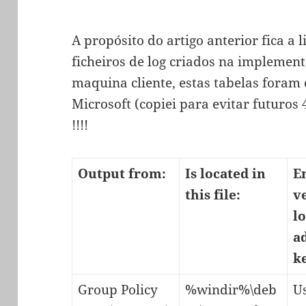
A propósito do artigo anterior fica a l
ficheiros de log criados na implement
maquina cliente, estas tabelas foram 
Microsoft (copiei para evitar futuros
!!!!
Output from:
Is located in
E
this file:
v
l
a
k
Group Policy
%windir%\deb
U