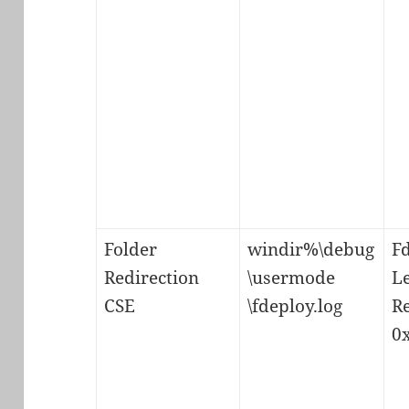
Folder
windir%\debug
F
Redirection
\usermode
Le
CSE
\fdeploy.log
R
0