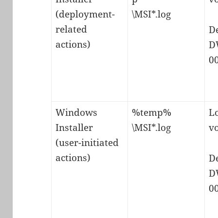
(deployment-
\MSI*.log
related
D
actions)
D
0
Windows
%temp%
L
Installer
\MSI*.log
v
(user-initiated
actions)
D
D
0