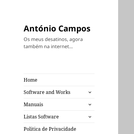
António Campos
Os meus desatinos, agora
também na internet…
Home
expandir
Software and Works
submenu
expandir
Manuais
submenu
expandir
Listas Software
submenu
Politica de Privacidade