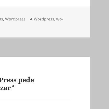
orias
Etiquetas
as
,
Wordpress
Wordpress
,
wp-
Press pede
izar”