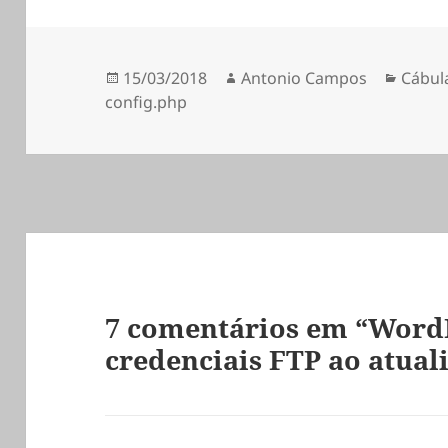
Publicado
Autor
Categ
15/03/2018
Antonio Campos
Cábul
a
config.php
7 comentários em “Word
credenciais FTP ao atual