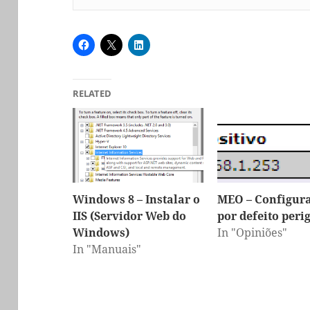
RELATED
Windows 8 – Instalar o
MEO – Configur
IIS (Servidor Web do
por defeito peri
Windows)
In "Opiniões"
In "Manuais"