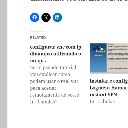
RELATED
configurar vnc com ip
dinamico utilizando o
no-ip….
neste pseudo tutorial
vou explicar como
Instalar e confi
podem usar o real vnc
Logmein Hamac
para aceder
instant VPN
remotamente ao vosso
In "Cábulas"
computador de
In "Cábulas"
qualquer ponto da
internet mesmo tendo
ip dinamico... vou partir