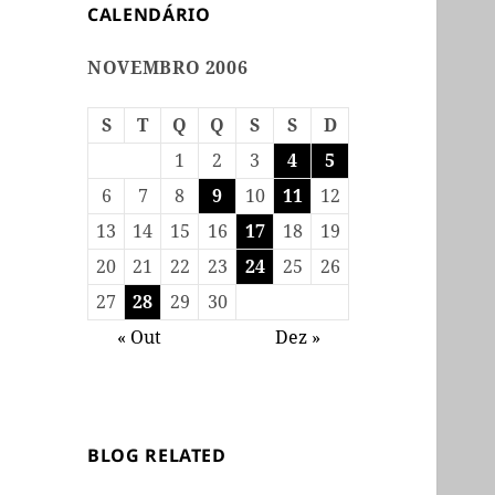
CALENDÁRIO
NOVEMBRO 2006
S
T
Q
Q
S
S
D
1
2
3
4
5
6
7
8
9
10
11
12
13
14
15
16
17
18
19
20
21
22
23
24
25
26
27
28
29
30
« Out
Dez »
BLOG RELATED