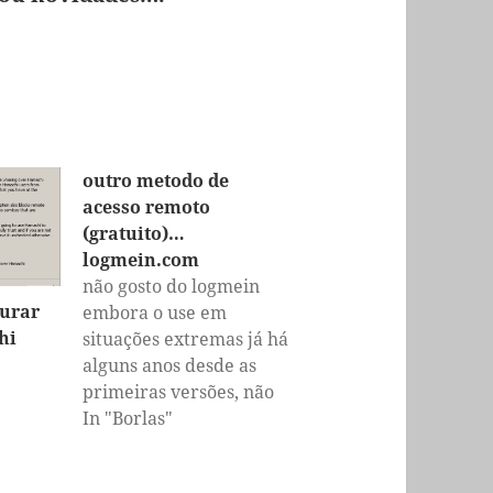
outro metodo de
acesso remoto
(gratuito)…
logmein.com
não gosto do logmein
gurar
embora o use em
hi
situações extremas já há
alguns anos desde as
primeiras versões, não
me agrada a ideia da
In "Borlas"
autenticação integrada
no sistema operativo,