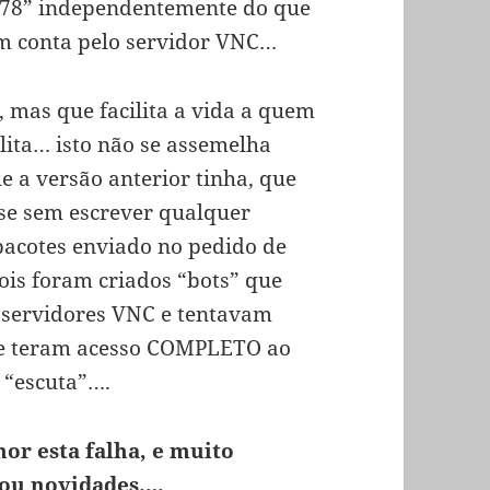
678” independentemente do que
em conta pelo servidor VNC…
, mas que facilita a vida a quem
ilita… isto não se assemelha
e a versão anterior tinha, que
-se sem escrever qualquer
acotes enviado no pedido de
pois foram criados “bots” que
 servidores VNC e tentavam
 de teram acesso COMPLETO ao
 “escuta”….
or esta falha, e muito
 dou novidades….