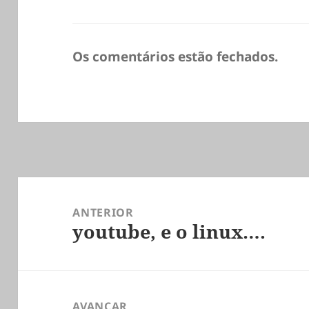
Os comentários estão fechados.
Navegação
de
ANTERIOR
youtube, e o linux….
artigos
Artigo
anterior:
AVANÇAR