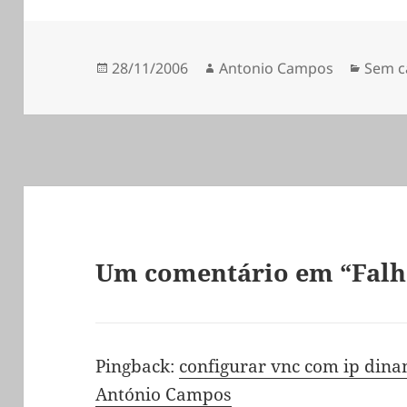
do principio que
utilizam o windows xp e
que teem um acesso á
Publicado
Autor
Categ
28/11/2006
Antonio Campos
Sem c
internet atrves de um
a
modem comum... o
primeiro passo…
Um comentário em “Falh
Pingback:
configurar vnc com ip dina
António Campos