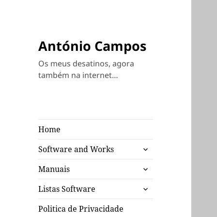
António Campos
Os meus desatinos, agora
também na internet…
Home
expandir
Software and Works
submenu
expandir
Manuais
submenu
expandir
Listas Software
submenu
Politica de Privacidade