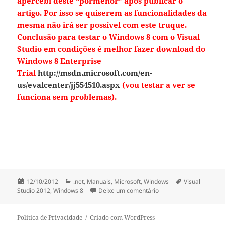
apercebi deste “pormenor” após publicar o
artigo. Por isso se quiserem as funcionalidades da
mesma não irá ser possível com este truque.
Conclusão para testar o Windows 8 com o Visual
Studio em condições é melhor fazer download do
Windows 8 Enterprise
Trial
http://msdn.microsoft.com/en-
us/evalcenter/jj554510.aspx
(vou testar a ver se
funciona sem problemas).
Publicado
Categorias
Etiquetas
12/10/2012
.net
,
Manuais
,
Microsoft
,
Windows
Visual
a
sobre Windows 8 Preview
Studio 2012
,
Windows 8
Deixe um comentário
Politica de Privacidade
Criado com WordPress