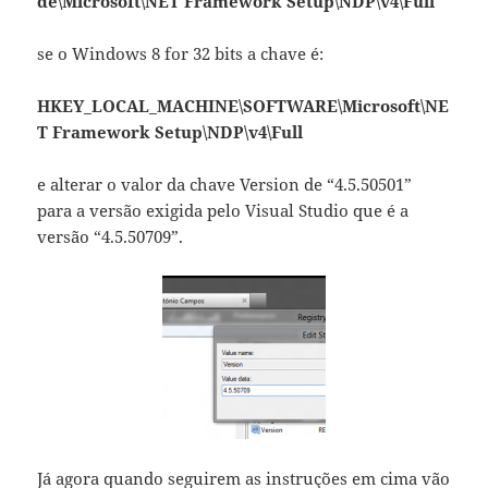
de\Microsoft\NET Framework Setup\NDP\v4\Full
se o Windows 8 for 32 bits a chave é:
HKEY_LOCAL_MACHINE\SOFTWARE\Microsoft\NE
T Framework Setup\NDP\v4\Full
e alterar o valor da chave Version de “4.5.50501”
para a versão exigida pelo Visual Studio que é a
versão “4.5.50709”.
Já agora quando seguirem as instruções em cima vão