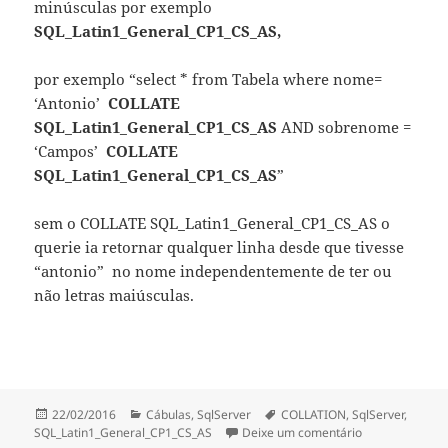
minúsculas por exemplo
SQL_Latin1_General_CP1_CS_AS,
por exemplo “select * from Tabela where nome=
‘Antonio’
COLLATE
SQL_Latin1_General_CP1_CS_AS
AND sobrenome =
‘Campos’
COLLATE
SQL_Latin1_General_CP1_CS_AS
”
sem o COLLATE SQL_Latin1_General_CP1_CS_AS o
querie ia retornar qualquer linha desde que tivesse
“antonio” no nome independentemente de ter ou
não letras maiúsculas.
Publicado
Categorias
Etiquetas
22/02/2016
Cábulas
,
SqlServer
COLLATION
,
SqlServer
,
a
sobre SqlServe
SQL_Latin1_General_CP1_CS_AS
Deixe um comentário