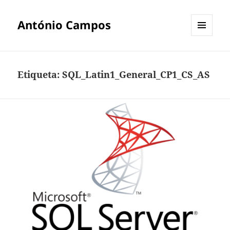
António Campos
MENU
E
WIDGETS
Etiqueta:
SQL_Latin1_General_CP1_CS_AS