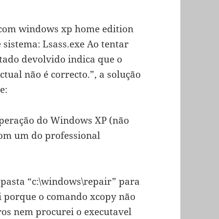
 com windows xp home edition
 sistema: Lsass.exe Ao tentar
stado devolvido indica que o
tual não é correcto.”, a solução
e:
cuperação do Windows XP (não
com um do professional
a pasta “c:\windows\repair” para
ei porque o comando xcopy não
ros nem procurei o executavel