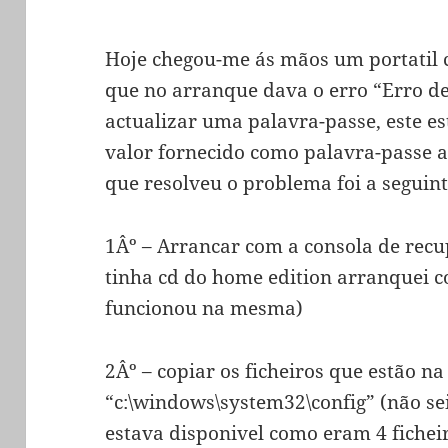
Hoje chegou-me ás mãos um portatil
que no arranque dava o erro “Erro de
actualizar uma palavra-passe, este e
valor fornecido como palavra-passe ac
que resolveu o problema foi a seguint
1Âº – Arrancar com a consola de re
tinha cd do home edition arranquei 
funcionou na mesma)
2Âº – copiar os ficheiros que estão n
“c:\windows\system32\config” (não s
estava disponivel como eram 4 fichei