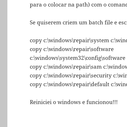
para o colocar na path) com o comand
Se quiserem criem um batch file e es
copy c:\windows\repair\system c:\wi
copy c:\windows\repair\software
c:\windows\system32\config\software
copy c:\windows\repair\sam c:\windo
copy c:\windows\repair\security c:\w
copy c:\windows\repair\default c:\wi
Reiniciei o windows e funcionou!!!