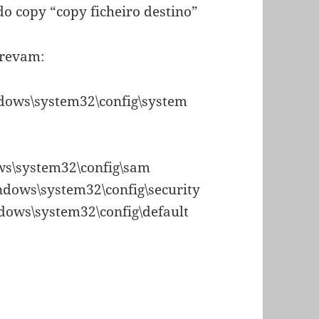
o copy “copy ficheiro destino”
crevam:
ndows\system32\config\system
ws\system32\config\sam
indows\system32\config\security
ndows\system32\config\default