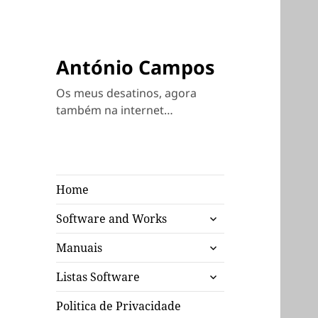
António Campos
Os meus desatinos, agora
também na internet…
Home
expandir
Software and Works
submenu
expandir
Manuais
submenu
expandir
Listas Software
submenu
Politica de Privacidade