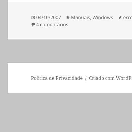
Publicado
Categorias
Eti
04/10/2007
Manuais
,
Windows
err
a
em Solução para Erro de sis
4 comentários
Politica de Privacidade
Criado com WordP