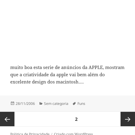
muito boa esta serie de anúncios da APPLE, mostram
que a criatividade da apple vai bem além do
excelente design dos macintosh….
Publicado
Categorias
Etiquetas
28/11/2006
Sem categoria
Funs
a
Paginação
PÁGINA
2
dos
conteúdos
Página
Página
Politica de Privacidade
Criado com WordPress