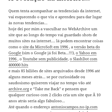
Quem tenta acompanhar as tendenciais da internet,
vai esquecendo o que viu e aprendeu para dar lugar
às novas tendencias…
hoje dei por mim a vasculhar no WebArchive um
site que ao longo do tempo vai guardado shots de
muitos sites na internet…. lá podem encontrar coisas
como o
site da MicroSoft em 1996
, a
versão beta do
Google
(sim o Google já foi Beta…!!!),
o Yahoo em
1996
, o
Youtube sem publicidade
,
o SlashDot com
400000 hits
e mais 85 biliões de sites arquivados desde 1996 até
alguns meses atrás… se por curiosidade ou
saudosismo quiserem viajar no tempo vão até
archive.org
e “Take me Back” e pensem que
qualquer curioso com 2 clicks cria um site que Ã 10
anos atrás seria algo fabuloso…
Até quando o endereço
antoniocampos.no-ip.com