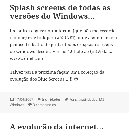
Splash screens de todas as
versões do Windows…
Encontrei algures num forum (que não me recordo
o nome) este link para a ZDNET, onde alguem teve o
penoso trabalho de juntar todos os splash screens
do windows desde a versão 1.01 até ao (in)Vista….
www.zdnet.com
Talvez para a próxima façam uma colecção da
evolução dos Blue Screens…!!! 😉
Publicado
Categorias
Etiquetas
17/04/2007
Inutilidades
Funs
,
Inutilidades
,
MS
a
em Splash screens de todas as versões do 
Windows
3 comentários
A evolução da internet…