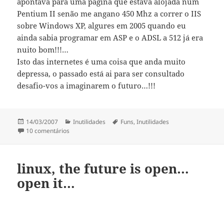
apontava para uma pagina que estava alojada num
Pentium II senão me angano 450 Mhz a correr o IIS
sobre Windows XP, algures em 2005 quando eu
ainda sabia programar em ASP e o ADSL a 512 já era
nuito bom!!!…
Isto das internetes é uma coisa que anda muito
depressa, o passado está ai para ser consultado
desafio-vos a imaginarem o futuro…!!!
Publicado
Categorias
Etiquetas
14/03/2007
Inutilidades
Funs
,
Inutilidades
a
em A evolução da internet…
10 comentários
linux, the future is open…
open it…