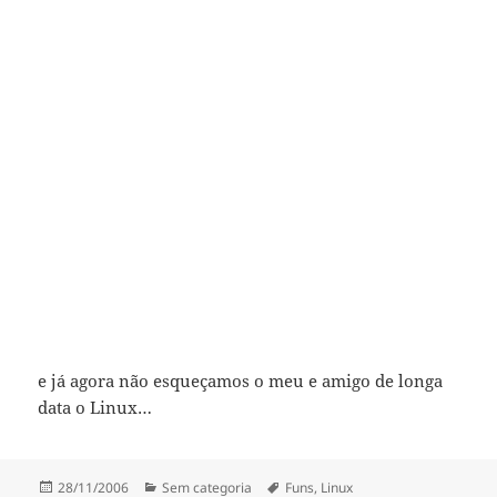
e já agora não esqueçamos o meu e amigo de longa
data o Linux…
Publicado
Categorias
Etiquetas
28/11/2006
Sem categoria
Funs
,
Linux