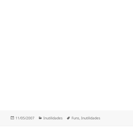
Publicado
Categorias
Etiquetas
11/05/2007
Inutilidades
Funs
,
Inutilidades
a