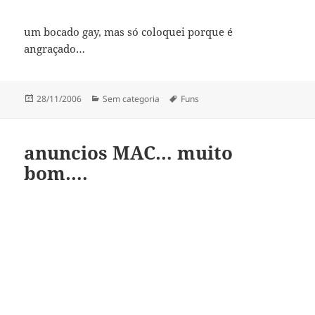
um bocado gay, mas só coloquei porque é
angraçado…
Publicado
Categorias
Etiquetas
28/11/2006
Sem categoria
Funs
a
anuncios MAC… muito
bom….