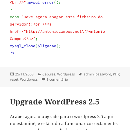
<br />"
.
mysql_error
();
}
echo
"Deve agora apagar este ficheiro do
servidor!!<br /><a
href=\"http://antoniocampos.net\">Antonio
Campos</a>"
;
mysql_close
(
$ligacao
);
?>
Publicado
Categorias
Etiquetas
25/11/2008
Cábulas
,
Wordpress
admin
,
password
,
PHP
,
a
em Reset WordPress admin Password
reset
,
Wordpress
1 comentário
Upgrade WordPress 2.5
Acabei agora o upgrade para o wordpress 2.5 aqui
no estaminé, e está tudo a funcionar correctamente,