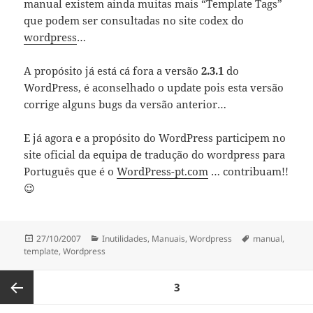
manual existem ainda muitas mais “Template Tags”
que podem ser consultadas no site codex do
wordpress
…
A propósito já está cá fora a versão
2.3.1
do
WordPress, é aconselhado o update pois esta versão
corrige alguns bugs da versão anterior…
E já agora e a propósito do WordPress participem no
site oficial da equipa de tradução do wordpress para
Português que é o
WordPress-pt.com
… contribuam!!
😉
Publicado
Categorias
Etiquetas
27/10/2007
Inutilidades
,
Manuais
,
Wordpress
manual
,
a
template
,
Wordpress
Paginação
PÁGINA
3
dos
conteúdos