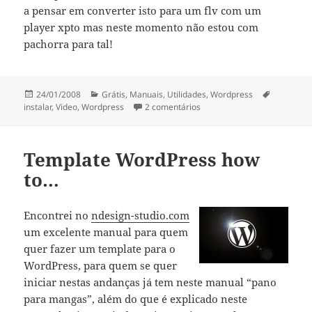
a pensar em converter isto para um flv com um
player xpto mas neste momento não estou com
pachorra para tal!
Publicado
Categorias
Etiquetas
24/01/2008
Grátis
,
Manuais
,
Utilidades
,
Wordpress
a
em Video de como instalar 
instalar
,
Video
,
Wordpress
2 comentários
Template WordPress how
to…
Encontrei no
ndesign-studio.com
um excelente manual para quem
quer fazer um template para o
WordPress, para quem se quer
iniciar nestas andanças já tem neste manual “pano
para mangas”, além do que é explicado neste