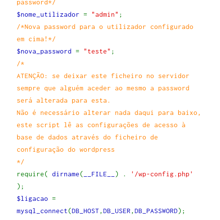
password*/
$nome_utilizador
=
"admin"
;
/*Nova password para o utilizador configurado
em cima!*/
$nova_password
=
"teste"
;
/*
ATENÇÃO: se deixar este ficheiro no servidor
sempre que alguém aceder ao mesmo a password
será alterada para esta.
Não é necessário alterar nada daqui para baixo,
este script lê as configurações de acesso à
base de dados através do ficheiro de
configuração do wordpress
*/
require(
dirname
(
__FILE__
) .
'/wp-config.php'
);
$ligacao
=
mysql_connect
(
DB_HOST
,
DB_USER
,
DB_PASSWORD
);