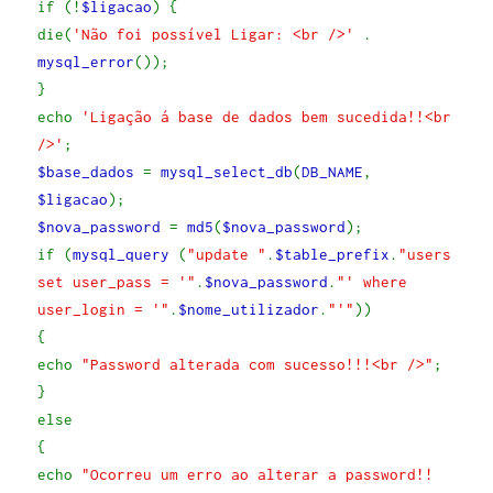
if (!
$ligacao
) {
die(
'Não foi possível Ligar: <br />'
.
mysql_error
());
}
echo
'Ligação á base de dados bem sucedida!!<br
/>'
;
$base_dados
=
mysql_select_db
(
DB_NAME
,
$ligacao
);
$nova_password
=
md5
(
$nova_password
);
if (
mysql_query
(
"update "
.
$table_prefix
.
"users
set user_pass = '"
.
$nova_password
.
"' where
user_login = '"
.
$nome_utilizador
.
"'"
))
{
echo
"Password alterada com sucesso!!!<br />"
;
}
else
{
echo
"Ocorreu um erro ao alterar a password!!