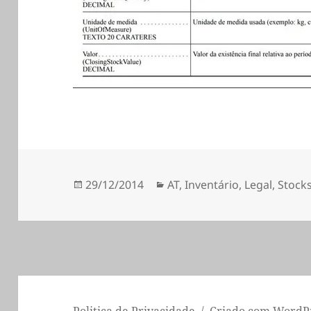
Publicado
Categorias
29/12/2014
AT
,
Inventário
,
Legal
,
Stock
a