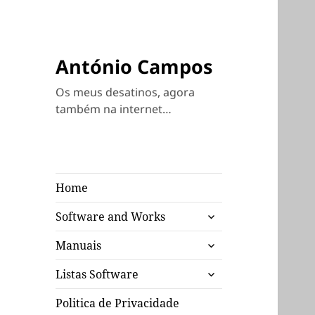
António Campos
Os meus desatinos, agora
também na internet…
Home
expandir
Software and Works
submenu
expandir
Manuais
submenu
expandir
Listas Software
submenu
Politica de Privacidade