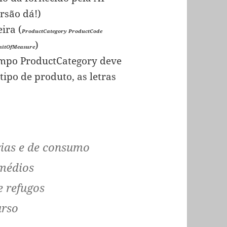
ersão dá!)
ira (
ProductCategory ProductCode
)
nitOfMeasure
mpo ProductCategory deve
ipo de produto, as letras
rias e de consumo
rmédios
e refugos
urso