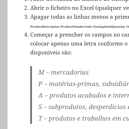
Abrir o ficheiro no Excel (qualquer v
Apagar todas as linhas menos a prime
ProductDescription ProductNumberCode ClosingStockQuantity U
Começar a prencher os campos no ca
colocar apenas uma letra conforme o t
disponiveis são:
M
– mercadorias
P
– matérias-primas, subsidiá
A
– produtos acabados e inte
S
– subprodutos, desperdícios 
T
– produtos e trabalhos em c