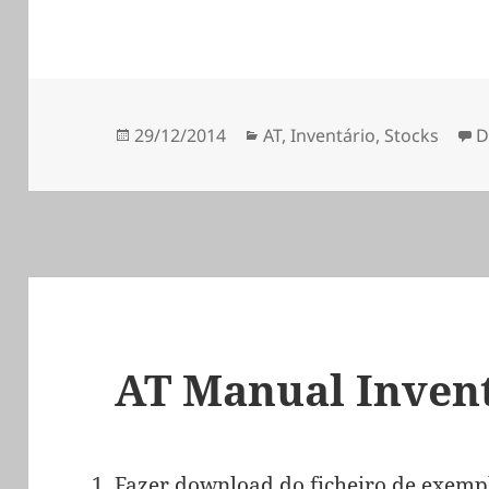
Publicado
Categorias
29/12/2014
AT
,
Inventário
,
Stocks
D
a
AT Manual Invent
Fazer download do ficheiro de exempl