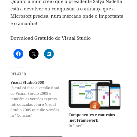
Quanto a mim creio que o presidente Satya Nadella
está a devolver ou conquistar a confiança que a
Microsoft precisa, num mercado onde o importante
é o amanhã!
Download Gratuido do Visual Studio
RELATED
Visual Studio 2008
Já está cá fora a versão final
do Visual Studio 2008 e
também as versões express
introduzidas com o Visual
Studio 2005 que são versões
Componentes e controlos
para sem restrições de uso
In "Noticias"
.net Framework
(sim podem produzir
In ".net"
software comercial) apenas
com menos algumas features