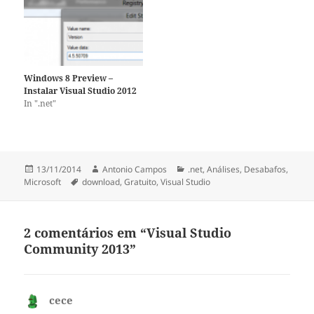
que as versões pagas!! As
versões express estão
disponiveis para…
Windows 8 Preview –
Instalar Visual Studio 2012
In ".net"
Publicado
Autor
Categorias
13/11/2014
Antonio Campos
.net
,
Análises
,
Desabafos
,
a
Etiquetas
Microsoft
download
,
Gratuito
,
Visual Studio
2 comentários em “Visual Studio
Community 2013”
cece
diz: