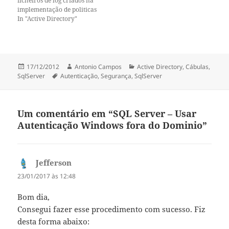
ficheiros de log criados na
implementação de politicas
de Grupo na maquina
In "Active Directory"
cliente, estas tabelas foram
copiadas na integra do site da
Microsoft (copiei para evitar
futuros 404 ao aceder á
página da MS) !!!! Output
Publicado
Autor
Categorias
17/12/2012
Antonio Campos
Active Directory
,
Cábulas
,
from: Is…
a
Etiquetas
SqlServer
Autenticação
,
Segurança
,
SqlServer
Um comentário em “SQL Server – Usar
Autenticação Windows fora do Dominio”
Jefferson
diz:
23/01/2017 às 12:48
Bom dia,
Consegui fazer esse procedimento com sucesso. Fiz
desta forma abaixo: