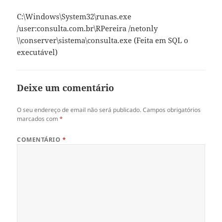
C:\Windows\System32\runas.exe
/user:consulta.com.br\RPereira /netonly
\\conserver\sistema\consulta.exe (Feita em SQL o
executável)
Deixe um comentário
O seu endereço de email não será publicado.
Campos obrigatórios
marcados com
*
COMENTÁRIO
*