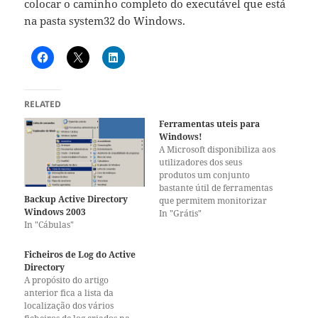
colocar o caminho completo do executável que está
na pasta system32 do Windows.
RELATED
Ferramentas uteis para
Windows!
A Microsoft disponibiliza aos
utilizadores dos seus
produtos um conjunto
bastante útil de ferramentas
Backup Active Directory
que permitem monitorizar
Windows 2003
algumas das peças do puzzle
In "Grátis"
In "Cábulas"
nunca completo que é o
Windows. Estas ferramentas
inicialmente foram
Ficheiros de Log do Active
disponibilizadas no site
Directory
sysinternals.com agora estão
A propósito do artigo
no site da Microsoft não sei se
anterior fica a lista da
sempre foram desenvolvidas
localização dos vários
pela Microsoft…