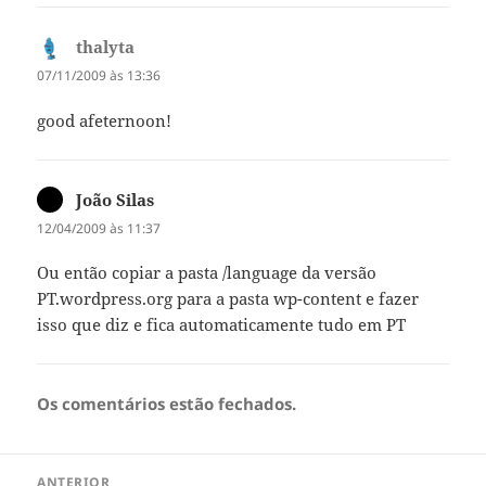
thalyta
diz:
07/11/2009 às 13:36
good afeternoon!
João Silas
diz:
12/04/2009 às 11:37
Ou então copiar a pasta /language da versão
PT.wordpress.org para a pasta wp-content e fazer
isso que diz e fica automaticamente tudo em PT
Os comentários estão fechados.
Navegação
ANTERIOR