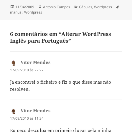
por exemplo, com o vi, e
alterar todos os…
Publicado
Autor
Categorias
Etique
11/04/2009
Antonio Campos
Cábulas
,
Wordpress
a
manual
,
Wordpress
6 comentários em “Alterar WordPress
Inglês para Português”
Vitor Mendes
diz:
17/09/2010 às 22:27
Ja encontrei o ficheiro e fiz o que disse mas não
resolveu.
Vitor Mendes
diz:
17/09/2010 às 11:34
Eu peço desculpa em primeiro lugar pela minha