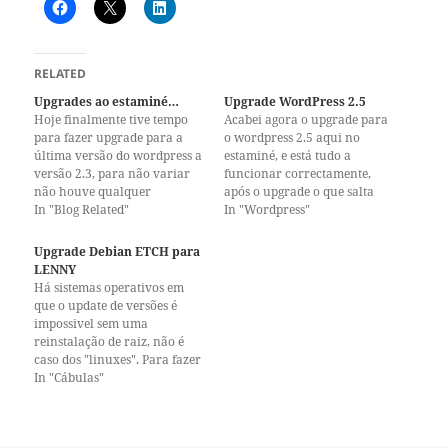
RELATED
Upgrades ao estaminé…
Upgrade WordPress 2.5
Hoje finalmente tive tempo
Acabei agora o upgrade para
para fazer upgrade para a
o wordpress 2.5 aqui no
última versão do wordpress a
estaminé, e está tudo a
versão 2.3, para não variar
funcionar correctamente,
não houve qualquer
após o upgrade o que salta
problema na passagem,
In "Blog Related"
logo á vista é o aspecto
In "Wordpress"
aproveitei o facto do upgrade
totalmente novo do painel de
para alterar o formato dos
administração, uma
Upgrade Debian ETCH para
url's, esta alteração ainda
funcionalidade que acho que
LENNY
tem a ver com umas
irá ser bastante útil é a
Há sistemas operativos em
experiências que ando a
detecção de erros enquanto…
que o update de versões é
fazer na…
impossivel sem uma
reinstalação de raiz, não é
caso dos "linuxes". Para fazer
upgrade da versão etch do
In "Cábulas"
Debian para a versão Lenny
é tão complicado como editar
o ficheiro /etc/apt/sources.list,