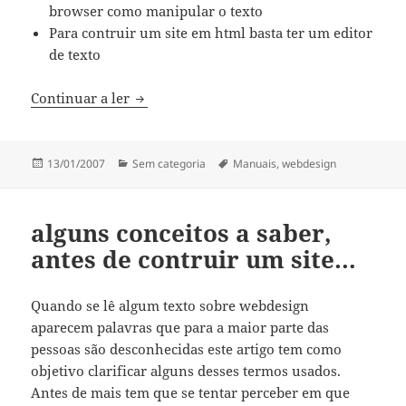
browser como manipular o texto
Para contruir um site em html basta ter um editor
de texto
introdução ao html…
Continuar a ler
Publicado
Categorias
Etiquetas
13/01/2007
Sem categoria
Manuais
,
webdesign
a
alguns conceitos a saber,
antes de contruir um site…
Quando se lê algum texto sobre webdesign
aparecem palavras que para a maior parte das
pessoas são desconhecidas este artigo tem como
objetivo clarificar alguns desses termos usados.
Antes de mais tem que se tentar perceber em que