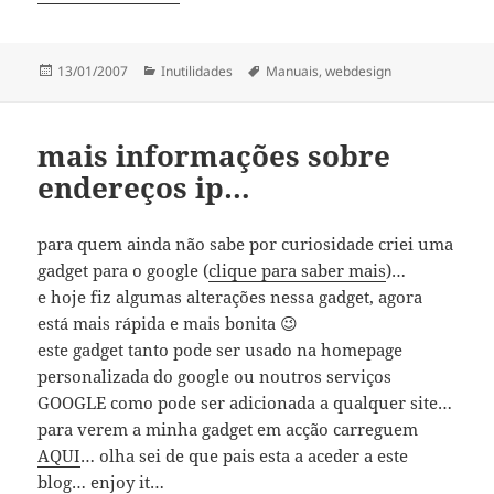
Publicado
Categorias
Etiquetas
13/01/2007
Inutilidades
Manuais
,
webdesign
a
mais informações sobre
endereços ip…
para quem ainda não sabe por curiosidade criei uma
gadget para o google (
clique para saber mais
)…
e hoje fiz algumas alterações nessa gadget, agora
está mais rápida e mais bonita 😉
este gadget tanto pode ser usado na homepage
personalizada do google ou noutros serviços
GOOGLE como pode ser adicionada a qualquer site…
para verem a minha gadget em acção carreguem
AQUI
… olha sei de que pais esta a aceder a este
blog… enjoy it…