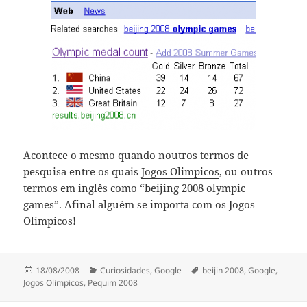
Acontece o mesmo quando noutros termos de
pesquisa entre os quais
Jogos Olimpicos
, ou outros
termos em inglês como “beijing 2008 olympic
games”. Afinal alguém se importa com os Jogos
Olimpicos!
Publicado
Categorias
Etiquetas
18/08/2008
Curiosidades
,
Google
beijin 2008
,
Google
,
a
Jogos Olimpicos
,
Pequim 2008