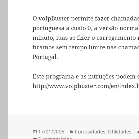
O voIpBuster permite fazer chamadas 
portuguesa a custo 0, a versão norma
minuto, mas se fizer o carregamento
ficamos sem tempo limite nas chama
Portugal.
Este programa e as intruções podem 
http://www.voipbuster.com/en/index.
Publicado
Categorias
17/01/2006
Curiosidades
,
Utilidades
a
em Chamadas grátis pela i
5 comentários