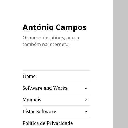
António Campos
Os meus desatinos, agora
também na internet…
Home
expandir
Software and Works
submenu
expandir
Manuais
submenu
expandir
Listas Software
submenu
Politica de Privacidade