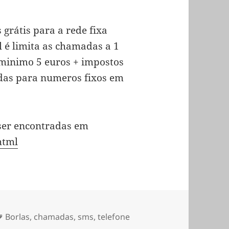
grátis para a rede fixa
l é limita as chamadas a 1
 minimo 5 euros + impostos
das para numeros fixos em
ser encontradas em
html
Etiquetas
Borlas
,
chamadas
,
sms
,
telefone
nternet… com o VOIPBUSTER