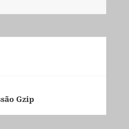
a!) IIS
são Gzip