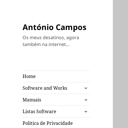
António Campos
Os meus desatinos, agora
também na internet…
Home
expandir
Software and Works
submenu
expandir
Manuais
submenu
expandir
Listas Software
submenu
Politica de Privacidade