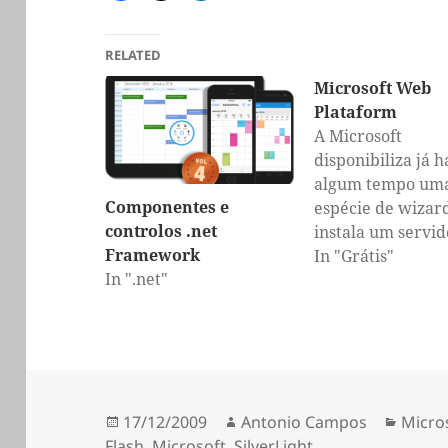
RELATED
Microsoft Web
Plataform
A Microsoft
disponibiliza já h
algum tempo um
Componentes e
espécie de wizar
controlos .net
instala um servi
Framework
com vários extras
In "Grátis"
In ".net"
celebre processo
instalação "Next,
Next...". Este wiz
permite instalar
forma rápida e fá
seguintes progra
Publicado
Autor
Categ
17/12/2009
Antonio Campos
Micro
.NET Framework 
a
Flash
,
Microsoft
,
SilverLight