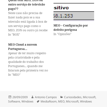
Quem tem MEO, ZON ou
outro serviço de televisão
pago??
Neste caso não precisa de
fazer nada pois se a sua
televisão está ligada à box de
MEO – Configuração por
um serviço pago como o
defeito perigosa
MEO, ZON ou outro já recebe
In "Opiniões"
os canais através de um
In "BOX"
sistema que não vai ser
alterado.Ou seja não precisa
MEO Cloud a nuvem
de fazer absolutamente nada
Portuguesa…
pois não vai usar…
Apesar de ter muito respeito
pela criatividade e pela
qualidade do trabalho dos
Portugueses... quando me
falaram pela primeira vez no
MEO Cloud (na altura PT
In "MEO"
Cloud) pensei que seria mais
um serviço de
armazenamento na nuvem
sem nada de novo... mais
uma gota de água no
Publicado
Autor
Categorias
28/09/2009
Antonio Campos
Curiosidades
,
Microsoft
,
oceano... Quando tive…
a
Etiquetas
Software
,
Windows
MediaRoom
,
MEO
,
Microsoft
,
Windows