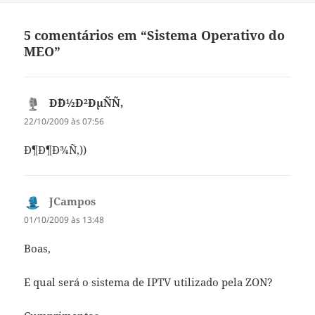
5 comentários em “Sistema Operativo do
MEO”
Ð˜Ð½Ð²ÐµÑÑ‚
diz:
22/10/2009 às 07:56
Ð¶Ð¶Ð¾Ñ‚))
JCampos
diz:
01/10/2009 às 13:48
Boas,
E qual será o sistema de IPTV utilizado pela ZON?