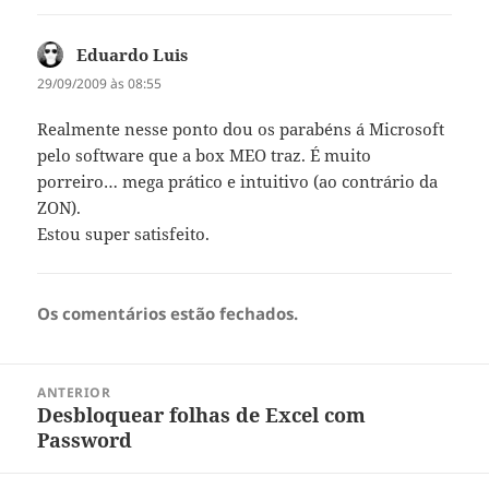
Eduardo Luis
diz:
29/09/2009 às 08:55
Realmente nesse ponto dou os parabéns á Microsoft
pelo software que a box MEO traz. É muito
porreiro… mega prático e intuitivo (ao contrário da
ZON).
Estou super satisfeito.
Os comentários estão fechados.
Navegação
ANTERIOR
de
Desbloquear folhas de Excel com
Artigo
artigos
Password
anterior: