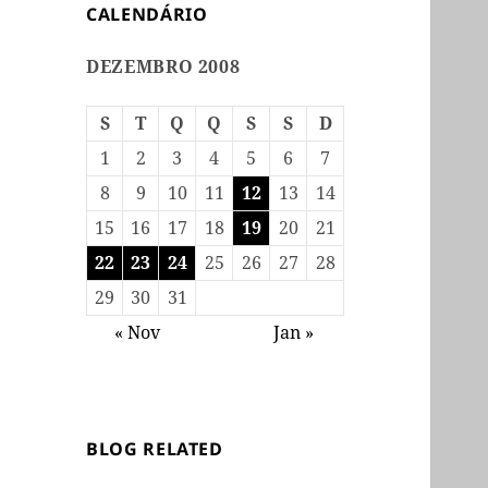
CALENDÁRIO
DEZEMBRO 2008
S
T
Q
Q
S
S
D
1
2
3
4
5
6
7
8
9
10
11
12
13
14
15
16
17
18
19
20
21
22
23
24
25
26
27
28
29
30
31
« Nov
Jan »
BLOG RELATED