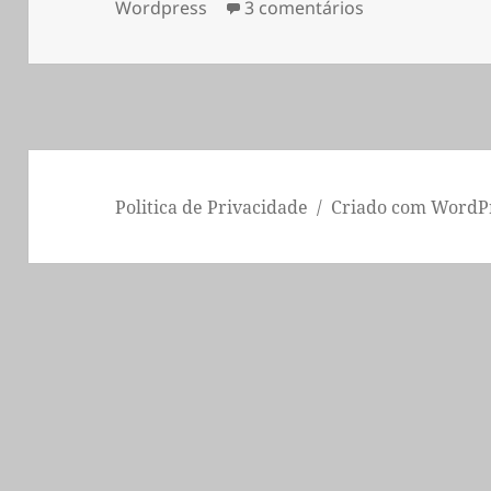
a
em Sapo OpenI
Wordpress
3 comentários
Politica de Privacidade
Criado com WordP