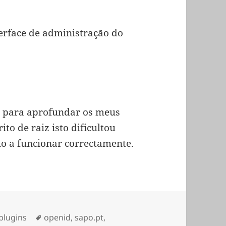
terface de administração do
m para aprofundar os meus
to de raiz isto dificultou
lo a funcionar correctamente.
Etiquetas
plugins
openid
,
sapo.pt
,