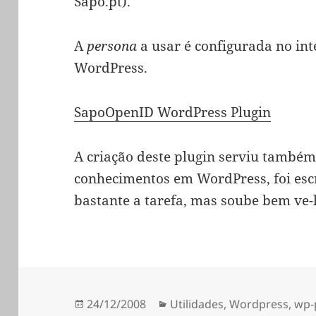
Sapo.pt).
A
persona
a usar é configurada no in
WordPress.
SapoOpenID WordPress Plugin
A criação deste plugin serviu també
conhecimentos em WordPress, foi escri
bastante a tarefa, mas soube bem ve-
Publicado
Categorias
24/12/2008
Utilidades
,
Wordpress
,
wp-