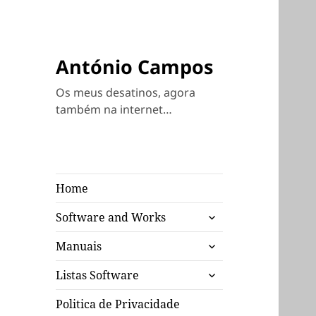
António Campos
Os meus desatinos, agora
também na internet…
Home
expandir
Software and Works
submenu
expandir
Manuais
submenu
expandir
Listas Software
submenu
Politica de Privacidade