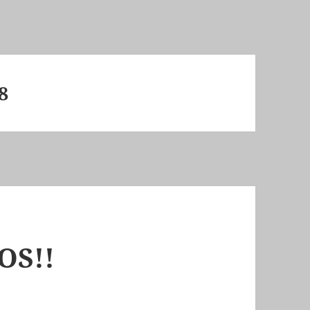
8
OS!!