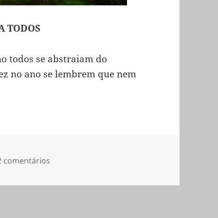
 A TODOS
o todos se abstraiam do
ez no ano se lembrem que nem
em Feliz Natal a TODOS!!
2 comentários