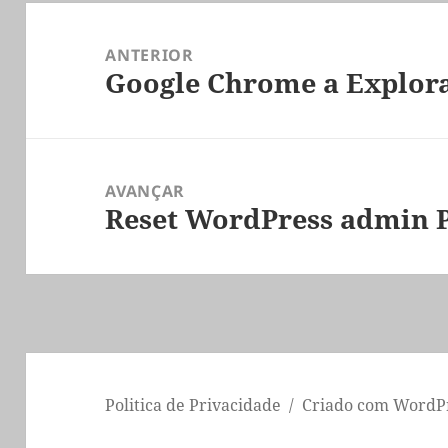
Navegação
de
ANTERIOR
Google Chrome a Explor
artigos
Artigo
anterior:
AVANÇAR
Reset WordPress admin 
Artigo
seguinte:
Politica de Privacidade
Criado com WordP