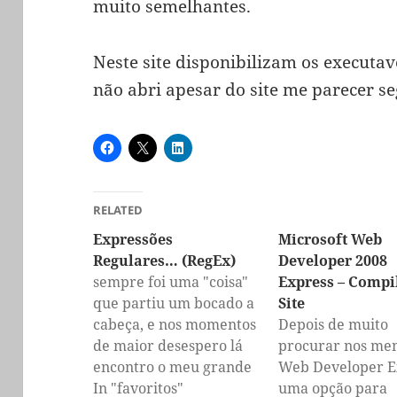
muito semelhantes.
Neste site disponibilizam os executav
não abri apesar do site me parecer seg
RELATED
Expressões
Microsoft Web
Regulares… (RegEx)
Developer 2008
sempre foi uma "coisa"
Express – Compi
que partiu um bocado a
Site
cabeça, e nos momentos
Depois de muito
de maior desespero lá
procurar nos me
encontro o meu grande
Web Developer E
e velho amigo o Google,
In "favoritos"
uma opção para