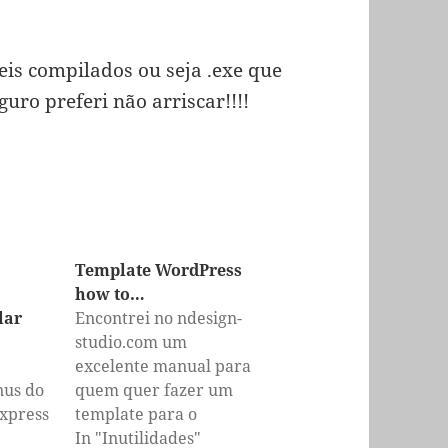
eis compilados ou seja .exe que
uro preferi não arriscar!!!!
Template WordPress
how to…
lar
Encontrei no ndesign-
studio.com um
excelente manual para
nus do
quem quer fazer um
xpress
template para o
Wordpress, para quem
In "Inutilidades"