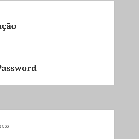
ação
Password
ress