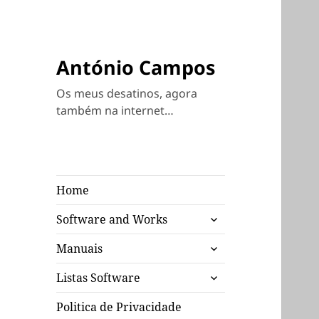
António Campos
Os meus desatinos, agora
também na internet…
Home
expandir
Software and Works
submenu
expandir
Manuais
submenu
expandir
Listas Software
submenu
Politica de Privacidade