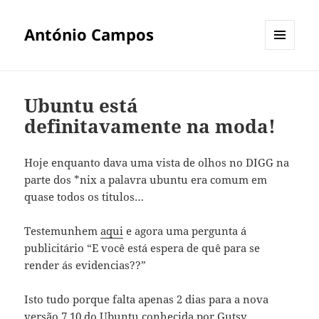
António Campos
MENU
E
WIDGETS
Ubuntu está
definitavamente na moda!
Hoje enquanto dava uma vista de olhos no DIGG na
parte dos *nix a palavra ubuntu era comum em
quase todos os titulos…
Testemunhem
aqui
e agora uma pergunta á
publicitário “E você está espera de quê para se
render ás evidencias??”
Isto tudo porque falta apenas 2 dias para a nova
versão 7.10 do Ubuntu conhecida por Gutsy