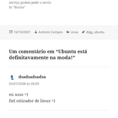
serviço podem pedir o envio
gratuito pelo correio de cd do
In "Borlas"
ubuntu, não abusem tem que
chegar para todos... e já
agora não peçam se não vão
usar!!! deixem-se de
janelinhas e…
Publicado
Autor
Categorias
Etiquetas
16/10/2007
Antonio Campos
Linux
digg
,
ubuntu
a
Um comentário em “Ubuntu está
definitavamente na moda!”
dsadsadsadsa
diz:
05/07/2008 às 00:09
eu usso =)
fiel utiizador de linux =)