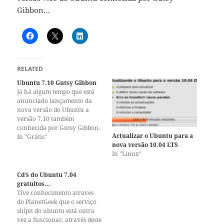
Gibbon…
RELATED
Ubuntu 7.10 Gutsy Gibbon
Já há algum tempo que está
anunciado lançamento da
nova versão do Ubuntu a
versão 7.10 também
conhecida por Gutsy Gibbon,
Actualizar o Ubuntu para a
e á semelhança do que foi
In "Grátis"
nova versão 10.04 LTS
feito com a versão anterior a
In "Linux"
Canonical empresa
responsável pelo Ubuntu vai
expedir gratuitamente CD's
Cd’s do Ubuntu 7.04
do Ubuntu através de um
gratuitos…
serviço chamado Shipit…
Tive conhecimento atraves
do PlanetGeek que o serviço
shipit do ubuntu está outra
vez a funcionar, através deste