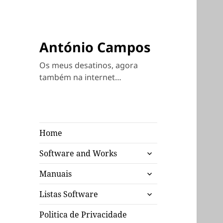
António Campos
Os meus desatinos, agora
também na internet…
Home
expandir
Software and Works
submenu
expandir
Manuais
submenu
expandir
Listas Software
submenu
Politica de Privacidade