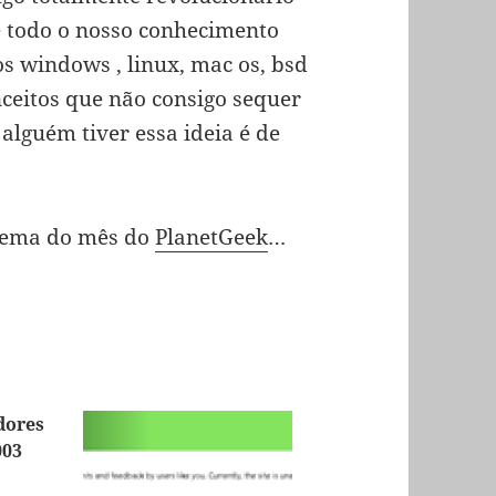
e todo o nosso conhecimento
os windows , linux, mac os, bsd
nceitos que não consigo sequer
alguém tiver essa ideia é de
o tema do mês do
PlanetGeek
…
dores
003