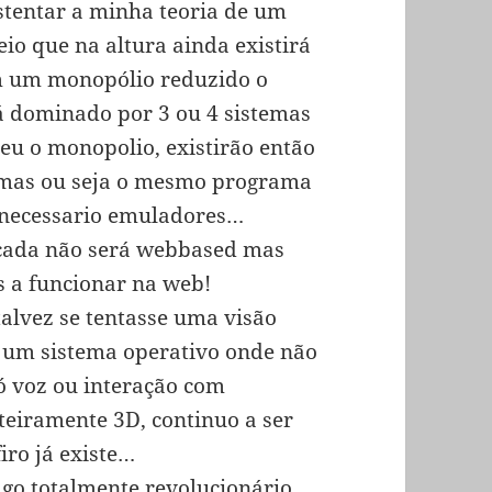
stentar a minha teoria de um
eio que na altura ainda existirá
m um monopólio reduzido o
á dominado por 3 ou 4 sistemas
eu o monopolio, existirão então
temas ou seja o mesmo programa
 necessario emuladores…
cada não será webbased mas
s a funcionar na web!
talvez se tentasse uma visão
 um sistema operativo onde não
só voz ou interação com
teiramente 3D, continuo a ser
iro já existe…
go totalmente revolucionário