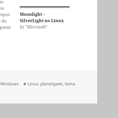
ão
ma
Moonlight –
empos
SilverLight no Linux
s da
In "Microsoft"
apasar
un não
soft??
oucos
o os
orias
Etiquetas
,
Windows
Linux
,
planetgeek
,
tema
riginal