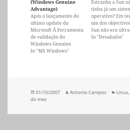
(Windows Genuine
Estranho a Sun n
Advantage)
tinha já um siste
Após o lançamento do
operativo? Em t
ultimo update da
um dos objectivo
Microsoft Ã Ferramenta
Sun não era ultr
de validação do
ou acabar com a
In "Desabafos"
Windows Genuino
Microsoft??? A S
(Windows Genuine
In "MS Windows"
elaborou muitas
Advantage (WGA)
estrategias para
Validation Tool), os
combater a Micro
utilizadores de
Já ninguém tem
Windows não genuinos
principios, e os p
ficaram impossibilitados
que dizem ter nã
Publicado
Autor
Categ
01/10/2007
Antonio Campos
Linux
de fazerem updates
seguem!!! Fonte O
a
do mes
(não pagas não usas ;) ).
Não foi necessário muito
tempo até alguém ter
disponibilizado ao
público a…