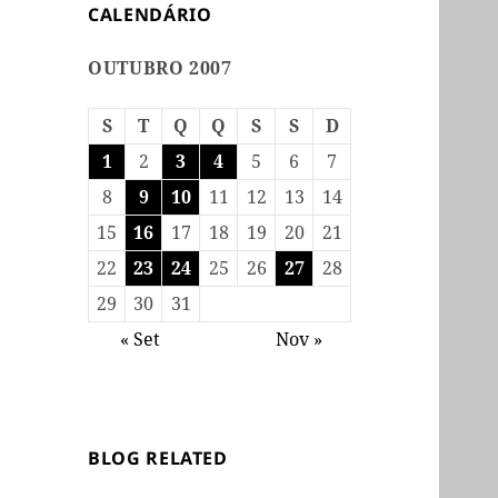
CALENDÁRIO
OUTUBRO 2007
S
T
Q
Q
S
S
D
1
2
3
4
5
6
7
8
9
10
11
12
13
14
15
16
17
18
19
20
21
22
23
24
25
26
27
28
29
30
31
« Set
Nov »
BLOG RELATED