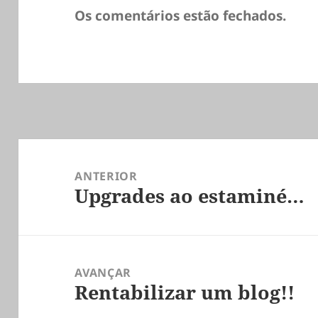
Os comentários estão fechados.
Navegação
de
ANTERIOR
Upgrades ao estaminé…
artigos
Artigo
anterior:
AVANÇAR
Rentabilizar um blog!!
Artigo
seguinte: