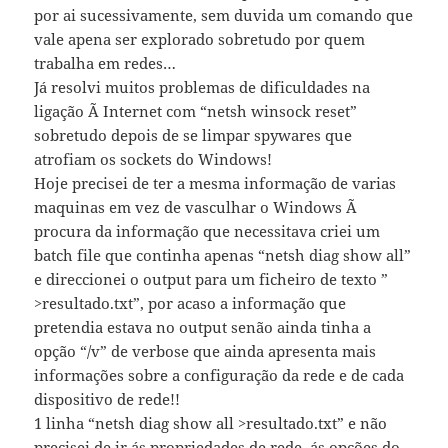
por ai sucessivamente, sem duvida um comando que
vale apena ser explorado sobretudo por quem
trabalha em redes…
Já resolvi muitos problemas de dificuldades na
ligação Ã Internet com “netsh winsock reset”
sobretudo depois de se limpar spywares que
atrofiam os sockets do Windows!
Hoje precisei de ter a mesma informação de varias
maquinas em vez de vasculhar o Windows Ã
procura da informação que necessitava criei um
batch file que continha apenas “netsh diag show all”
e direccionei o output para um ficheiro de texto ”
>resultado.txt”, por acaso a informação que
pretendia estava no output senão ainda tinha a
opção “/v” de verbose que ainda apresenta mais
informações sobre a configuração da rede e de cada
dispositivo de rede!!
1 linha “netsh diag show all >resultado.txt” e não
precisei de ir ás propriedades de rede, ás opções do