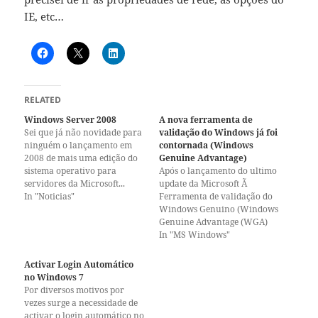
IE, etc…
RELATED
Windows Server 2008
A nova ferramenta de
Sei que já não novidade para
validação do Windows já foi
ninguém o lançamento em
contornada (Windows
2008 de mais uma edição do
Genuine Advantage)
sistema operativo para
Após o lançamento do ultimo
servidores da Microsoft...
update da Microsoft Ã
Prometem que será o
In "Noticias"
Ferramenta de validação do
Windows Server mais seguro
Windows Genuino (Windows
de sempre entre outras
Genuine Advantage (WGA)
coisas... com um requisito
Validation Tool), os
In "MS Windows"
minimo de 10GB de disco tem
utilizadores de Windows não
mesmo que ser um grande
genuinos ficaram
Activar Login Automático
sistema…
impossibilitados de fazerem
no Windows 7
updates (não pagas não usas
Por diversos motivos por
;) ). Não foi necessário muito
vezes surge a necessidade de
tempo até alguém ter
activar o login automático no