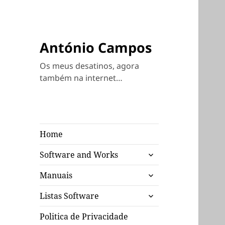
António Campos
Os meus desatinos, agora
também na internet…
Home
expandir
Software and Works
submenu
expandir
Manuais
submenu
expandir
Listas Software
submenu
Politica de Privacidade