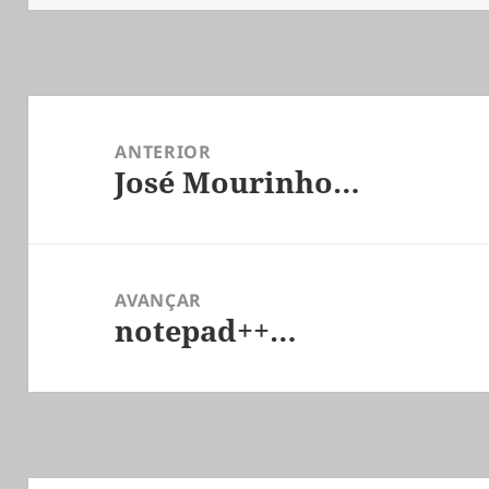
de texto…
Navegação
de
ANTERIOR
José Mourinho…
artigos
Artigo
anterior:
AVANÇAR
notepad++…
Artigo
seguinte: