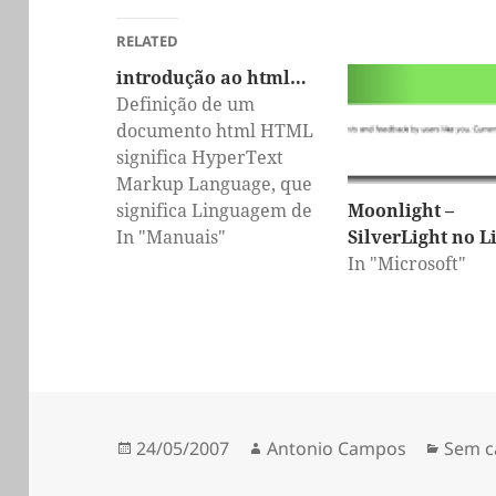
RELATED
introdução ao html…
Definição de um
documento html HTML
significa HyperText
Markup Language, que
Moonlight –
significa Linguagem de
SilverLight no L
Marcação de Hipertexto
In "Manuais"
In "Microsoft"
Um ficheiro html
contem texto com varios
marcadores Os
marcadores que
existem no ficheiro
dizem ao browser como
manipular o texto Para
Publicado
Autor
Categ
24/05/2007
Antonio Campos
Sem c
contruir um site em
a
html basta ter um editor