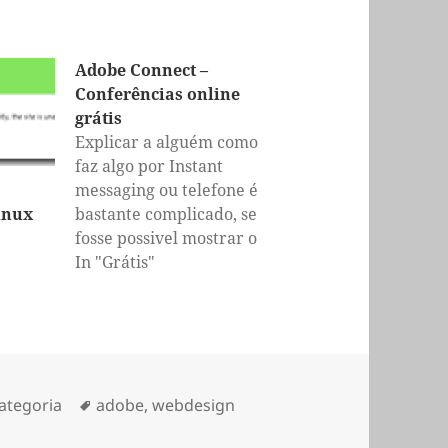
Adobe Connect –
Conferências online
grátis
Explicar a alguém como
faz algo por Instant
messaging ou telefone é
inux
bastante complicado, se
fosse possivel mostrar o
ecran do nosso PC, e
In "Grátis"
mostrar a quem está do
outro lado como se faz
isso seria sem duvida
excelente, e é
exactamente isto que
orias
Etiquetas
ategoria
adobe
,
webdesign
faz o Adobe
ConnectNow. O Adobe…