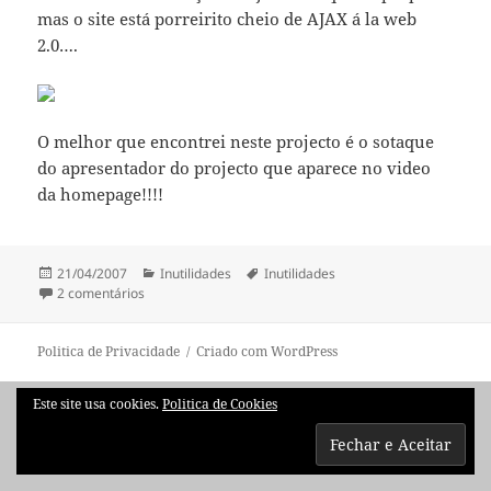
mas o site está porreirito cheio de AJAX á la web
2.0….
O melhor que encontrei neste projecto é o sotaque
do apresentador do projecto que aparece no video
da homepage!!!!
Publicado
Categorias
Etiquetas
21/04/2007
Inutilidades
Inutilidades
a
em Map My Name, contar os utilizadores da internet…!!!
2 comentários
Politica de Privacidade
Criado com WordPress
Este site usa cookies.
Politica de Cookies