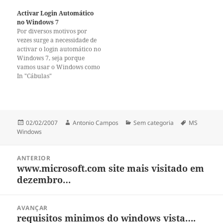
uma máquina que por
alguma razão não podemos
Activar Login Automático
ou não dá para colocar
no Windows 7
no domínio. Na situação em
Por diversos motivos por
que…
vezes surge a necessidade de
activar o login automático no
Windows 7, seja porque
vamos usar o Windows como
POS ou simplesmente porque
In "Cábulas"
somos preguiçosos. O
comando para activar o
Login automático é o mesmo
do Windows XP. Então para
activar o login automático no
Publicado
Autor
Categorias
Etiquetas
02/02/2007
Antonio Campos
Sem categoria
MS
Windows…
a
Windows
Navegação
ANTERIOR
de
www.microsoft.com site mais visitado em
Artigo
artigos
dezembro…
anterior:
AVANÇAR
requisitos minimos do windows vista….
Artigo