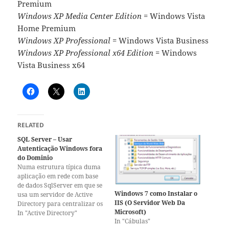
Premium
Windows XP Media Center Edition
= Windows Vista
Home Premium
Windows XP Professional
= Windows Vista Business
Windows XP Professional x64 Edition
= Windows
Vista Business x64
RELATED
SQL Server – Usar
Autenticação Windows fora
do Dominio
Numa estrutura típica duma
aplicação em rede com base
de dados SqlServer em que se
Windows 7 como Instalar o
usa um servidor de Active
IIS (O Servidor Web Da
Directory para centralizar os
Microsoft)
Utilizadores e acessos, tudo
In "Active Directory"
In "Cábulas"
funciona bem até aparecer