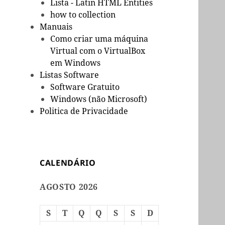
Lista - Latin HTML Entities
how to collection
Manuais
Como criar uma máquina
Virtual com o VirtualBox
em Windows
Listas Software
Software Gratuito
Windows (não Microsoft)
Politica de Privacidade
CALENDÁRIO
AGOSTO 2026
S
T
Q
Q
S
S
D