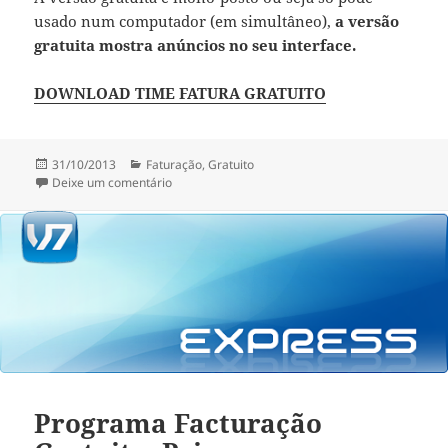
usado num computador (em simultâneo),
a versão
gratuita mostra anúncios no seu interface.
DOWNLOAD TIME FATURA GRATUITO
Publicado
Categorias
31/10/2013
Faturação
,
Gratuito
a
sobre Programa Faturação Gratuito: Time Fatura
Deixe um comentário
Programa Facturação