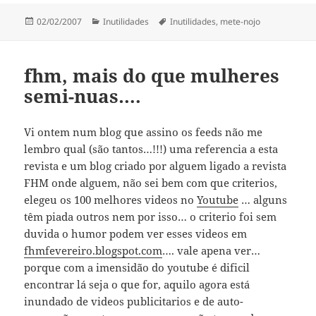
Publicado
Categorias
Etiquetas
02/02/2007
Inutilidades
Inutilidades
,
mete-nojo
a
fhm, mais do que mulheres
semi-nuas….
Vi ontem num blog que assino os feeds não me
lembro qual (são tantos…!!!) uma referencia a esta
revista e um blog criado por alguem ligado a revista
FHM onde alguem, não sei bem com que criterios,
elegeu os 100 melhores videos no
Youtube
… alguns
têm piada outros nem por isso… o criterio foi sem
duvida o humor podem ver esses videos em
fhmfevereiro.blogspot.com
…. vale apena ver…
porque com a imensidão do youtube é dificil
encontrar lá seja o que for, aquilo agora está
inundado de videos publicitarios e de auto-