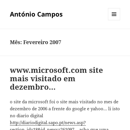
António Campos
MENU
E
WIDGETS
Mês:
Fevereiro 2007
www.microsoft.com site
mais visitado em
dezembro…
o site da microsoft foi o site mais visitado no mes de
dezembro de 2006 a frente do google e yahoo… li isto
no diario digital
http://diariodigital.sapo.pt/news.asp?
section_id=18&id_news=261097
… acho que uma